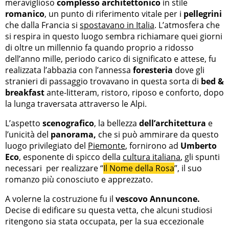
meraviglioso
complesso architettonico
in stile
romanico
, un punto di riferimento vitale per i
pellegrini
che dalla Francia si
spostavano in Italia
. L’atmosfera che
si respira in questo luogo sembra richiamare quei giorni
di oltre un millennio fa quando proprio a ridosso
dell’anno mille, periodo carico di significato e attese, fu
realizzata l’abbazia con l’annessa
foresteria
dove gli
stranieri di passaggio trovavano in questa sorta di
bed &
breakfast
ante-litteram, ristoro, riposo e conforto, dopo
la lunga traversata attraverso le Alpi.
L’aspetto
scenografico
, la bellezza
dell’architettura
e
l’unicità del
panorama,
che si può ammirare da questo
luogo privilegiato del
Piemonte
, fornirono ad
Umberto
Eco
, esponente di spicco della
cultura italiana
, gli spunti
necessari per realizzare “
Il Nome della Rosa
”, il suo
romanzo più conosciuto e apprezzato.
A volerne la costruzione fu il
vescovo Annuncone.
Decise di edificare su questa vetta, che alcuni studiosi
ritengono sia stata occupata, per la sua eccezionale