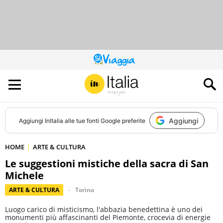
QUESTO
SITO
CONTRIBUISCE
ALL’AUDIENCE
DI
Aggiungi
Aggiungi
InItalia
alle tue fonti Google preferite
HOME
ARTE & CULTURA
Le suggestioni mistiche della sacra di San
Michele
ARTE & CULTURA
Torino
Luogo carico di misticismo, l'abbazia benedettina è uno dei
monumenti più affascinanti del Piemonte, crocevia di energie