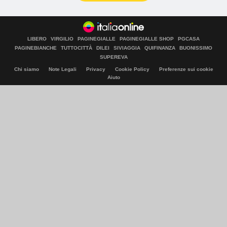
LIBERO
VIRGILIO
PAGINEGIALLE
PAGINEGIALLE SHOP
PGCASA
PAGINEBIANCHE
TUTTOCITTÀ
DILEI
SIVIAGGIA
QUIFINANZA
BUONISSIMO
SUPEREVA
Chi siamo
Note Legali
Privacy
Cookie Policy
Preferenze sui cookie
Aiuto
© Italiaonline S.p.A. 2026
Direzione e coordinamento di Libero Acquisition S.á r.l.
P. IVA 03970540963