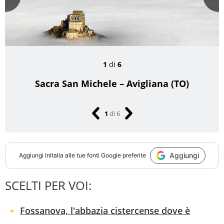
Prev
Next
1
di
6
Sacra San Michele – Avigliana (TO)
1
di
6
Aggiungi
Aggiungi
InItalia
alle tue fonti Google preferite
SCELTI PER VOI:
Fossanova, l'abbazia cistercense dove è