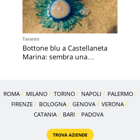
Taranto
Bottone blu a Castellaneta
Marina: sembra una
medusa ma non lo è
ROMA
MILANO
TORINO
NAPOLI
PALERMO
FIRENZE
BOLOGNA
GENOVA
VERONA
CATANIA
BARI
PADOVA
TROVA AZIENDE