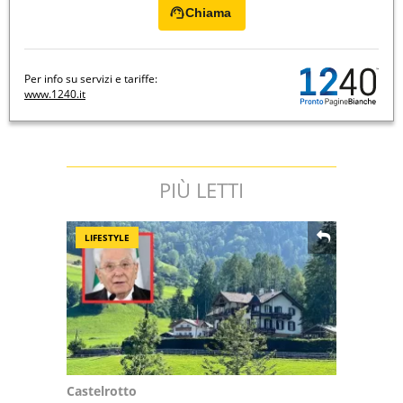
Chiama
Per info su servizi e tariffe:
www.1240.it
PIÙ LETTI
LIFESTYLE
Castelrotto