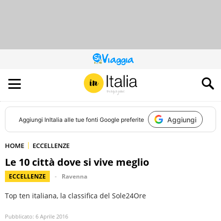
QUESTO
SITO
CONTRIBUISCE
ALL’AUDIENCE
DI
Aggiungi
Aggiungi
InItalia
alle tue fonti Google preferite
HOME
ECCELLENZE
Le 10 città dove si vive meglio
ECCELLENZE
Ravenna
Top ten italiana, la classifica del Sole24Ore
Pubblicato:
6 Aprile 2016