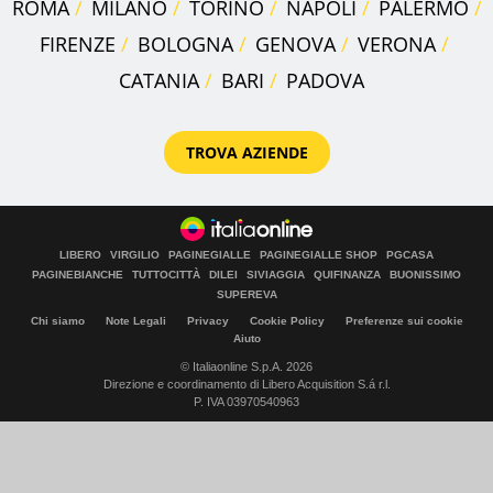
ROMA
MILANO
TORINO
NAPOLI
PALERMO
FIRENZE
BOLOGNA
GENOVA
VERONA
CATANIA
BARI
PADOVA
TROVA AZIENDE
LIBERO
VIRGILIO
PAGINEGIALLE
PAGINEGIALLE SHOP
PGCASA
PAGINEBIANCHE
TUTTOCITTÀ
DILEI
SIVIAGGIA
QUIFINANZA
BUONISSIMO
SUPEREVA
Chi siamo
Note Legali
Privacy
Cookie Policy
Preferenze sui cookie
Aiuto
© Italiaonline S.p.A. 2026
Direzione e coordinamento di Libero Acquisition S.á r.l.
P. IVA 03970540963