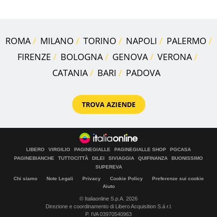
ROMA
MILANO
TORINO
NAPOLI
PALERMO
FIRENZE
BOLOGNA
GENOVA
VERONA
CATANIA
BARI
PADOVA
TROVA AZIENDE
LIBERO
VIRGILIO
PAGINEGIALLE
PAGINEGIALLE SHOP
PGCASA
PAGINEBIANCHE
TUTTOCITTÀ
DILEI
SIVIAGGIA
QUIFINANZA
BUONISSIMO
SUPEREVA
Chi siamo
Note Legali
Privacy
Cookie Policy
Preferenze sui cookie
Aiuto
© Italiaonline S.p.A. 2026
Direzione e coordinamento di Libero Acquisition S.á r.l.
P. IVA 03970540963