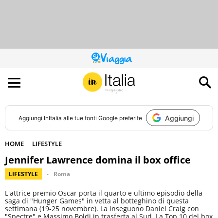
QUESTO
SITO
CONTRIBUISCE
ALL’AUDIENCE
DI
Aggiungi
Aggiungi
InItalia
alle tue fonti Google preferite
HOME
LIFESTYLE
Jennifer Lawrence domina il box office
LIFESTYLE
Roma
L'attrice premio Oscar porta il quarto e ultimo episodio della
saga di "Hunger Games" in vetta al botteghino di questa
settimana (19-25 novembre). La inseguono Daniel Craig con
"Spectre" e Massimo Boldi in trasferta al Sud. La Top 10 del box