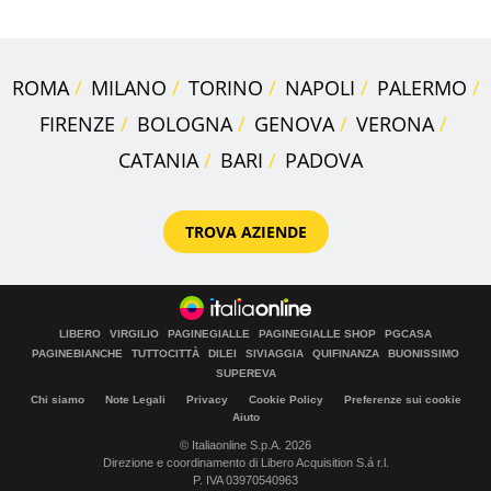
ROMA
MILANO
TORINO
NAPOLI
PALERMO
FIRENZE
BOLOGNA
GENOVA
VERONA
CATANIA
BARI
PADOVA
TROVA AZIENDE
LIBERO
VIRGILIO
PAGINEGIALLE
PAGINEGIALLE SHOP
PGCASA
PAGINEBIANCHE
TUTTOCITTÀ
DILEI
SIVIAGGIA
QUIFINANZA
BUONISSIMO
SUPEREVA
Chi siamo
Note Legali
Privacy
Cookie Policy
Preferenze sui cookie
Aiuto
© Italiaonline S.p.A. 2026
Direzione e coordinamento di Libero Acquisition S.á r.l.
P. IVA 03970540963