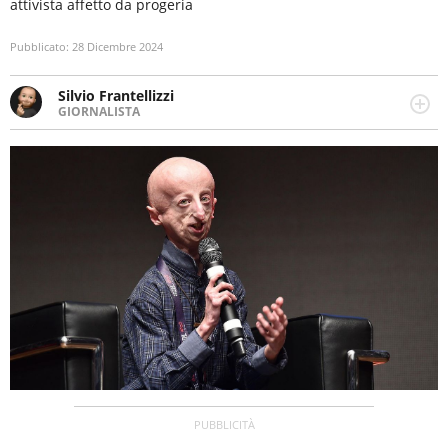
attivista affetto da progeria
Pubblicato:
28 Dicembre 2024
Silvio Frantellizzi
GIORNALISTA
Giornalista pubblicista. Da oltre dieci anni si occupa di
informazione sul web, scrivendo di sport, attualità,
cronaca, motori, spettacolo e videogame.