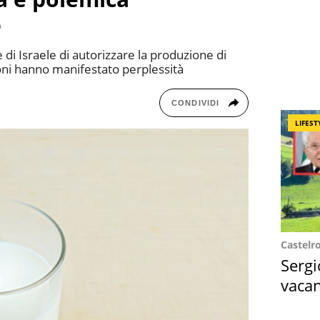
a
e di Israele di autorizzare la produzione di
ioni hanno manifestato perplessità
CONDIVIDI
LIFEST
Castelr
Sergi
vacan
locat