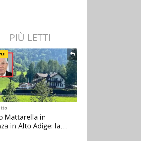
PIÙ LETTI
YLE
otto
o Mattarella in
za in Alto Adige: la
ion scelta