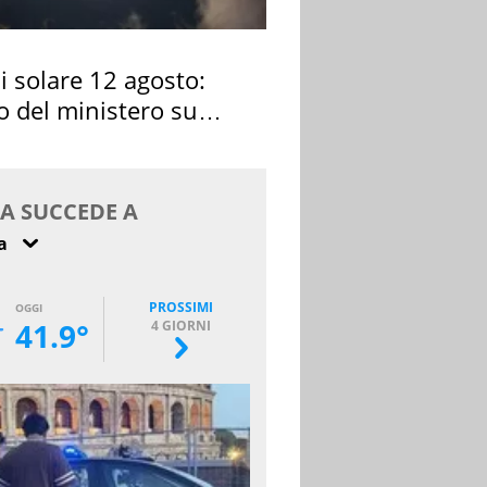
si solare 12 agosto:
o del ministero su
 osservarla