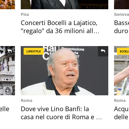
Pisa
Genova
Concerti Bocelli a Lajatico,
Basse
"regalo" da 36 milioni alla
duro
Toscana
dell'
LIFESTYLE
ECCEL
Roma
Roma
elle
Dove vive Lino Banfi: la
Acqua
casa nel cuore di Roma e i
delle
suoi cimeli
supe