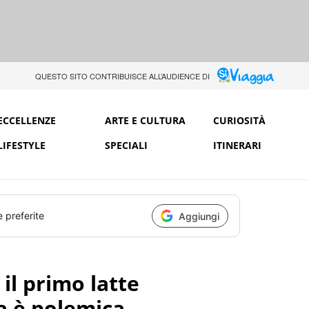
QUESTO SITO CONTRIBUISCE ALL’AUDIENCE DI
ECCELLENZE
ARTE E CULTURA
CURIOSITÀ
LIFESTYLE
SPECIALI
ITINERARI
e preferite
Aggiungi
 il primo latte
ia è polemica