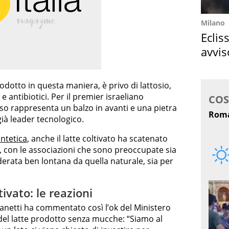
Milano
Eclis
avvis
come
rodotto in questa maniera, è privo di lattosio,
e antibiotici. Per il premier israeliano
so rappresenta un balzo in avanti e una pietra
 già leader tecnologico.
intetica
, anche il latte coltivato ha scatenato
ia, con le associazioni che sono preoccupate sia
derata ben lontana da quella naturale, sia per
tivato: le reazioni
anetti ha commentato così l’ok del Ministero
o del latte prodotto senza mucche: “Siamo al