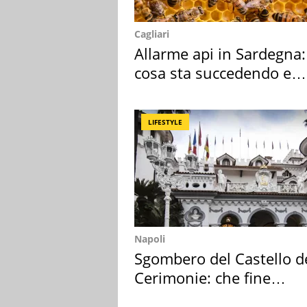
Cagliari
Allarme api in Sardegna:
cosa sta succedendo e
perché
LIFESTYLE
Napoli
Sgombero del Castello d
Cerimonie: che fine
faranno i mobili