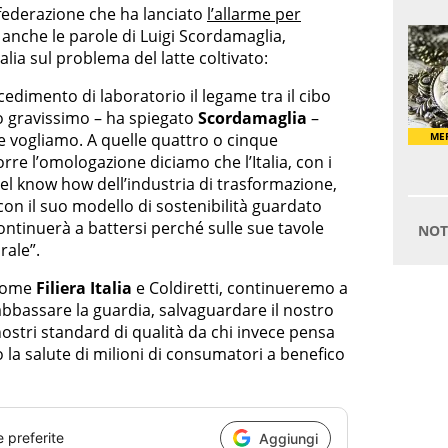
confederazione che ha lanciato
l’allarme per
a anche le parole di Luigi Scordamaglia,
alia sul problema del latte coltivato:
edimento di laboratorio il legame tra il cibo
o gravissimo – ha spiegato
Scordamaglia
–
he vogliamo. A quelle quattro o cinque
re l’omologazione diciamo che l’Italia, con i
 del know how dell’industria di trasformazione,
 con il suo modello di sostenibilità guardato
ntinuerà a battersi perché sulle sue tavole
rale”.
“come
Filiera Italia
e Coldiretti, continueremo a
bbassare la guardia, salvaguardare il nostro
nostri standard di qualità da chi invece pensa
o la salute di milioni di consumatori a benefico
e preferite
Aggiungi