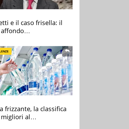
tti e il caso frisella: il
 affondo
infettivologo
LENZE
 frizzante, la classifica
 migliori al
rmercato