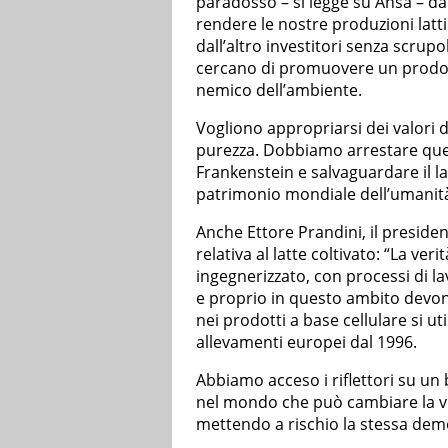
paradosso – si legge su Ansa – da 
rendere le nostre produzioni latt
dall’altro investitori senza scrupo
cercano di promuovere un prodott
nemico dell’ambiente.
Vogliono appropriarsi dei valori de
purezza. Dobbiamo arrestare ques
Frankenstein e salvaguardare il l
patrimonio mondiale dell’umanità
Anche Ettore Prandini, il preside
relativa al latte coltivato: “La ve
ingegnerizzato, con processi di la
e proprio in questo ambito devono
nei prodotti a base cellulare si u
allevamenti europei dal 1996.
Abbiamo acceso i riflettori su un
nel mondo che può cambiare la vi
mettendo a rischio la stessa dem