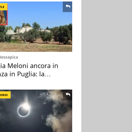
YLE
Messapica
ia Meloni ancora in
za in Puglia: la
ion scelta
TORIO