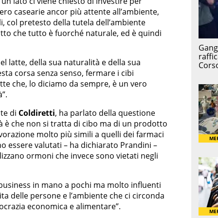
un lato ci viene chiesto di investire per
iero casearie ancor più attente all’ambiente,
li, col pretesto della tutela dell’ambiente
o che tutto è fuorché naturale, ed è quindi
l latte, della sua naturalità e della sua
ta corsa senza senso, fermare i cibi
atte che, lo diciamo da sempre, è un vero
”.
nte di
Coldiretti
, ha parlato della questione
rità è che non si tratta di cibo ma di un prodotto
vorazione molto più simili a quelli dei farmaci
 essere valutati – ha dichiarato Prandini –
tilizzano ormoni che invece sono vietati negli
 business in mano a pochi ma molto influenti
ta delle persone e l’ambiente che ci circonda
ocrazia economica e alimentare”.