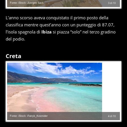
Fonte: iStock -Juergen Sack
3
di
10
L’anno scorso aveva conquistato il primo posto della
classifica mentre quest’anno con un punteggio di 87.07,
l’isola spagnola di
Ibiza
si piazza “solo” nel terzo gradino
del podio.
Creta
Fonte: iStock -Patryk_Kosmider
4
di
10