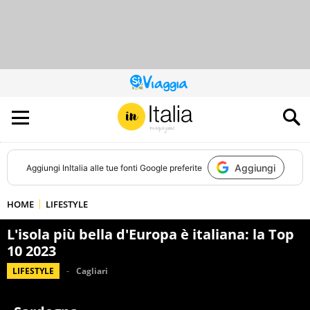
QUESTO
SITO
CONTRIBUISCE
ALL’AUDIENCE
DI
Aggiungi
Aggiungi
InItalia
alle tue fonti Google preferite
HOME
LIFESTYLE
L'isola più bella d'Europa è italiana: la Top
10 2023
LIFESTYLE
Cagliari