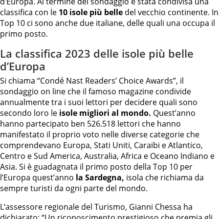
d’Europa. Al termine del sondaggio è stata condivisa una
classifica con le
10 isole più belle
del vecchio continente. In
Top 10 ci sono anche due italiane, delle quali una occupa il
primo posto.
La classifica 2023 delle isole più belle
d’Europa
Si chiama “Condé Nast Readers’ Choice Awards”, il
sondaggio on line che il famoso magazine condivide
annualmente tra i suoi lettori per decidere quali sono
secondo loro le
isole migliori al mondo.
Quest’anno
hanno partecipato ben 526.518 lettori che hanno
manifestato il proprio voto nelle diverse categorie che
comprendevano Europa, Stati Uniti, Caraibi e Atlantico,
Centro e Sud America, Australia, Africa e Oceano Indiano e
Asia. Si è guadagnata il primo posto della Top 10 per
l’Europa quest’anno
la Sardegna,
isola che richiama da
sempre turisti da ogni parte del mondo.
L’assessore regionale del Turismo, Gianni Chessa ha
dichiarato: “Un riconoscimento prestigioso che premia gli