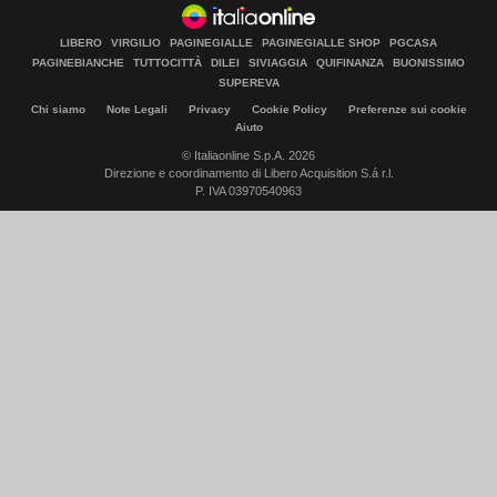
LIBERO
VIRGILIO
PAGINEGIALLE
PAGINEGIALLE SHOP
PGCASA
PAGINEBIANCHE
TUTTOCITTÀ
DILEI
SIVIAGGIA
QUIFINANZA
BUONISSIMO
SUPEREVA
Chi siamo
Note Legali
Privacy
Cookie Policy
Preferenze sui cookie
Aiuto
© Italiaonline S.p.A. 2026
Direzione e coordinamento di Libero Acquisition S.á r.l.
P. IVA 03970540963