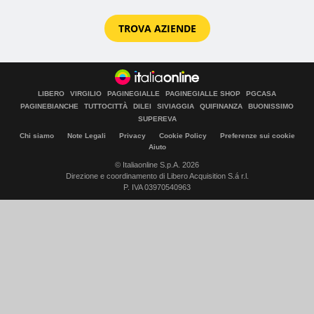
TROVA AZIENDE
LIBERO
VIRGILIO
PAGINEGIALLE
PAGINEGIALLE SHOP
PGCASA
PAGINEBIANCHE
TUTTOCITTÀ
DILEI
SIVIAGGIA
QUIFINANZA
BUONISSIMO
SUPEREVA
Chi siamo
Note Legali
Privacy
Cookie Policy
Preferenze sui cookie
Aiuto
© Italiaonline S.p.A. 2026
Direzione e coordinamento di Libero Acquisition S.á r.l.
P. IVA 03970540963