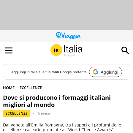
QUESTO
SITO
CONTRIBUISCE
ALL’AUDIENCE
DI
Aggiungi
Aggiungi
InItalia
alle tue fonti Google preferite
HOME
ECCELLENZE
Dove si producono i formaggi italiani
migliori al mondo
ECCELLENZE
Treviso
Dal Veneto all'Emilia Romagna, tra i sapori e i profumi delle
eccellenze casearie premiate al “World Cheese Awards”