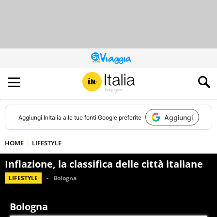
QUESTO
SITO
CONTRIBUISCE
ALL’AUDIENCE
DI
Aggiungi
Aggiungi
InItalia
alle tue fonti Google preferite
HOME
LIFESTYLE
Inflazione, la classifica delle città italiane
LIFESTYLE
Bologna
Bologna