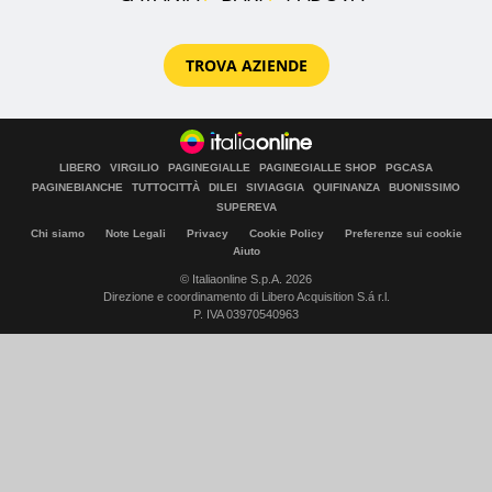
TROVA AZIENDE
LIBERO
VIRGILIO
PAGINEGIALLE
PAGINEGIALLE SHOP
PGCASA
PAGINEBIANCHE
TUTTOCITTÀ
DILEI
SIVIAGGIA
QUIFINANZA
BUONISSIMO
SUPEREVA
Chi siamo
Note Legali
Privacy
Cookie Policy
Preferenze sui cookie
Aiuto
© Italiaonline S.p.A. 2026
Direzione e coordinamento di Libero Acquisition S.á r.l.
P. IVA 03970540963