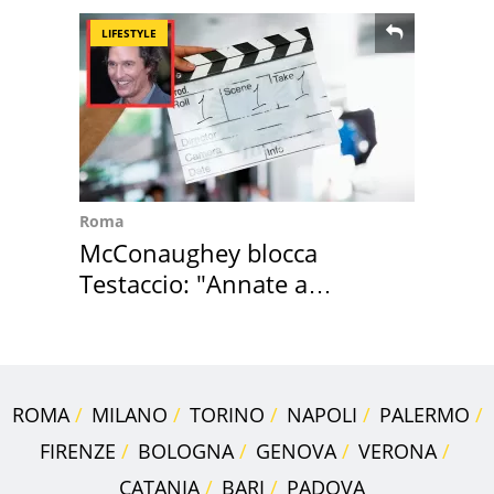
LIFESTYLE
Roma
McConaughey blocca
Testaccio: "Annate a
Positano a rompe er c..."
ROMA
MILANO
TORINO
NAPOLI
PALERMO
FIRENZE
BOLOGNA
GENOVA
VERONA
CATANIA
BARI
PADOVA