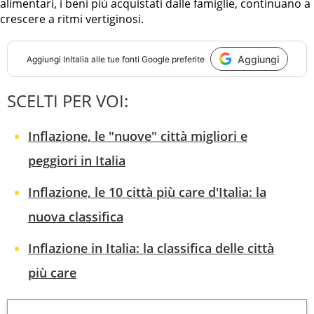
alimentari, i beni più acquistati dalle famiglie, continuano a
crescere a ritmi vertiginosi.
Aggiungi
Aggiungi
InItalia
alle tue fonti Google preferite
SCELTI PER VOI:
Inflazione, le "nuove" città migliori e
peggiori in Italia
Inflazione, le 10 città più care d'Italia: la
nuova classifica
Inflazione in Italia: la classifica delle città
più care