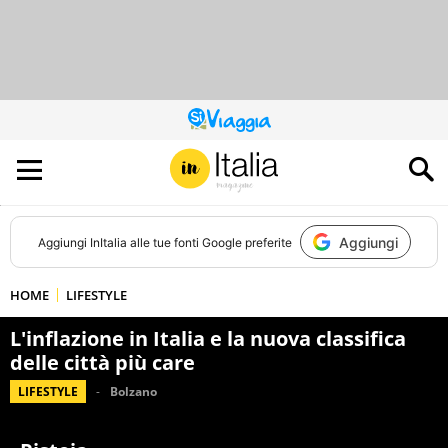
QUESTO
SITO
CONTRIBUISCE
ALL’AUDIENCE
DI
Aggiungi
Aggiungi
InItalia
alle tue fonti Google preferite
HOME
LIFESTYLE
L'inflazione in Italia e la nuova classifica
delle città più care
LIFESTYLE
Bolzano