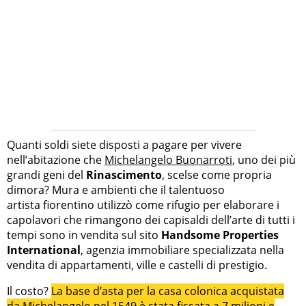
Quanti soldi siete disposti a pagare per vivere
nell’abitazione che
Michelangelo Buonarroti
, uno dei più
grandi geni del
Rinascimento
, scelse come propria
dimora? Mura e ambienti che il talentuoso
artista fiorentino utilizzò come rifugio per elaborare i
capolavori che rimangono dei capisaldi dell’arte di tutti i
tempi sono in vendita sul sito
Handsome Properties
International
, agenzia immobiliare specializzata nella
vendita di appartamenti, ville e castelli di prestigio.
Il costo?
La base d’asta per la casa colonica acquistata
da Michelangelo nel 1549 è stata fissata a 7 milioni e