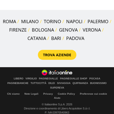
ROMA
MILANO
TORINO
NAPOLI
PALERMO
FIRENZE
BOLOGNA
GENOVA
VERONA
CATANIA
BARI
PADOVA
TROVA AZIENDE
LIBERO
VIRGILIO
PAGINEGIALLE
PAGINEGIALLE SHOP
PGCASA
PAGINEBIANCHE
TUTTOCITTÀ
DILEI
SIVIAGGIA
QUIFINANZA
BUONISSIMO
SUPEREVA
Chi siamo
Note Legali
Privacy
Cookie Policy
Preferenze sui cookie
Aiuto
© Italiaonline S.p.A. 2026
Direzione e coordinamento di Libero Acquisition S.á r.l.
P. IVA 03970540963