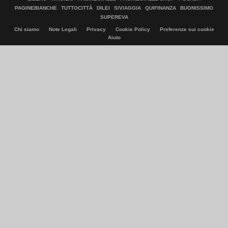
PAGINEBIANCHE
TUTTOCITTÀ
DILEI
SIVIAGGIA
QUIFINANZA
BUONISSIMO
SUPEREVA
Chi siamo
Note Legali
Privacy
Cookie Policy
Preferenze sui cookie
Aiuto
© Italiaonline S.p.A. 2026
Direzione e coordinamento di Libero Acquisition S.á r.l.
P. IVA 03970540963