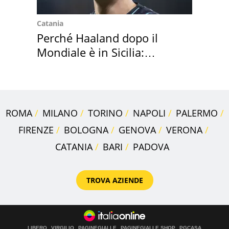
Catania
Perché Haaland dopo il
Mondiale è in Sicilia:
vacanza ma non solo
ROMA
MILANO
TORINO
NAPOLI
PALERMO
FIRENZE
BOLOGNA
GENOVA
VERONA
CATANIA
BARI
PADOVA
TROVA AZIENDE
LIBERO
VIRGILIO
PAGINEGIALLE
PAGINEGIALLE SHOP
PGCASA