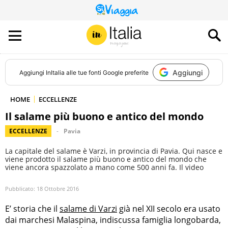
QUESTO
SITO
CONTRIBUISCE
ALL’AUDIENCE
DI
Aggiungi
Aggiungi
InItalia
alle tue fonti Google preferite
HOME
ECCELLENZE
Il salame più buono e antico del mondo
ECCELLENZE
Pavia
La capitale del salame è Varzi, in provincia di Pavia. Qui nasce e
viene prodotto il salame più buono e antico del mondo che
viene ancora spazzolato a mano come 500 anni fa. Il video
Pubblicato:
18 Ottobre 2016
E’ storia che il
salame di Varzi
già nel XII secolo era usato
dai marchesi Malaspina, indiscussa famiglia longobarda,