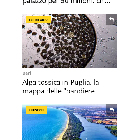
palazzo per 50 milioni: chi
l'ha comprato
TERRITORIO
Bari
Alga tossica in Puglia, la
mappa delle "bandiere
rosse"
LIFESTYLE