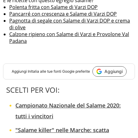
E le ricette con questo egregio salame?
Polenta fritta con Salame di Varzi DOP
Pancarré con crescenza e Salame di Varzi DOP
Pagnotta di segale con Salame di Varzi DOP e crema
di olive
Calzone ripieno con Salame di Varzi e Provolone Val
Padana
Aggiungi
Aggiungi
InItalia
alle tue fonti Google preferite
SCELTI PER VOI:
Campionato Nazionale del Salame 2020:
tutti i vincitori
"Salame killer" nelle Marche: scatta