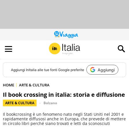
QUESTO
SITO
CONTRIBUISCE
ALL’AUDIENCE
DI
Aggiungi
Aggiungi
InItalia
alle tue fonti Google preferite
HOME
ARTE & CULTURA
Il book crossing in italia: storia e diffusione
ARTE & CULTURA
Bolzano
Il bookcrossing è un fenomeno nato negli Stati Uniti nel 2001 e
rapidamente diffusosi anche in Europa, che prevede di mettere
in circolo libri perché siano trovati e letti da sconosciuti