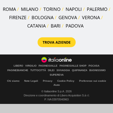
ROMA
MILANO
TORINO
NAPOLI
PALERMO
FIRENZE
BOLOGNA
GENOVA
VERONA
CATANIA
BARI
PADOVA
TROVA AZIENDE
LIBERO
VIRGILIO
PAGINEGIALLE
PAGINEGIALLE SHOP
PGCASA
PAGINEBIANCHE
TUTTOCITTÀ
DILEI
SIVIAGGIA
QUIFINANZA
BUONISSIMO
SUPEREVA
Chi siamo
Note Legali
Privacy
Cookie Policy
Preferenze sui cookie
Aiuto
© Italiaonline S.p.A. 2026
Direzione e coordinamento di Libero Acquisition S.á r.l.
P. IVA 03970540963