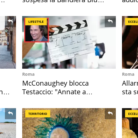
2026
Cado
LIFESTYLE
ECCEL
Roma
Roma
McConaughey blocca
Allar
in
Testaccio: "Annate a
sta 
Positano a rompe er c..."
nost
TERRITORIO
ECCEL