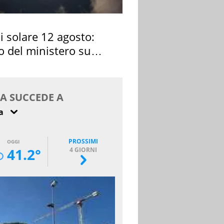
si solare 12 agosto:
o del ministero su
 osservarla