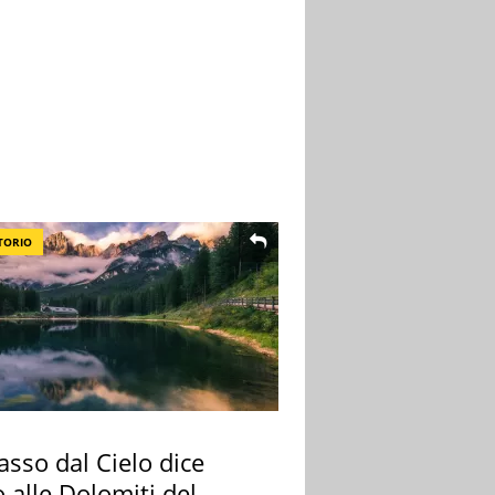
TORIO
sso dal Cielo dice
 alle Dolomiti del