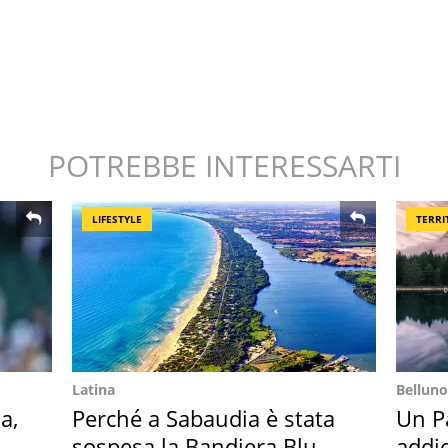
POTREBBE INTERESSARTI
LIFESTYLE
TERRI
Latina
Belluno
a,
Perché a Sabaudia è stata
Un Pa
sospesa la Bandiera Blu
addio