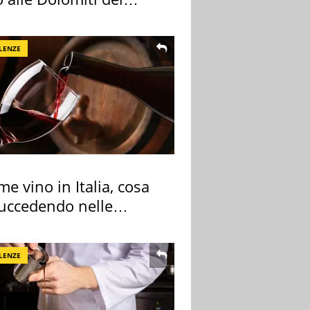
re
LENZE
me vino in Italia, cosa
succedendo nelle
re cantine
LENZE