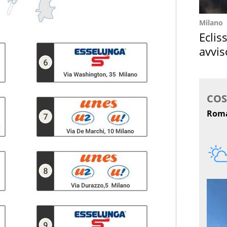
Milano
Eclis
avvis
come