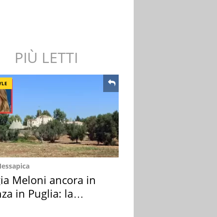
PIÙ LETTI
YLE
Messapica
ia Meloni ancora in
za in Puglia: la
ion scelta