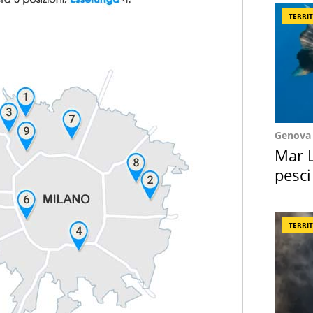
TERRI
Genova
Mar L
pesci
Suez
TERRI