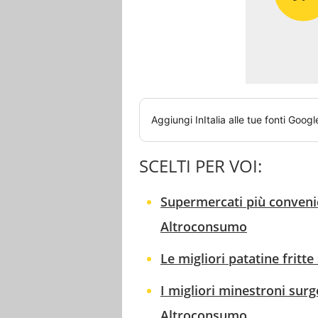
Aggiungi
InItalia
alle tue fonti Googl
SCELTI PER VOI:
Supermercati più convenien
Altroconsumo
Le migliori patatine fritt
I migliori minestroni surg
Altroconsumo