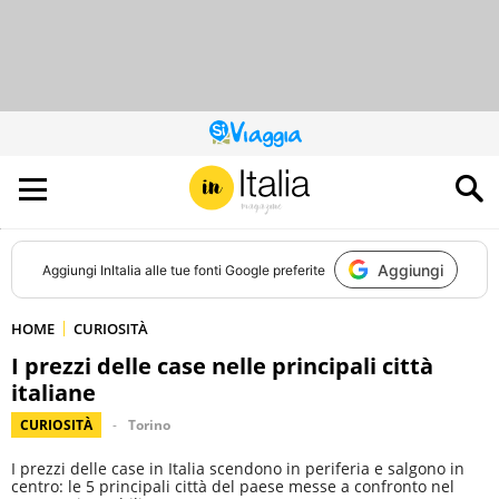
QUESTO
SITO
CONTRIBUISCE
ALL’AUDIENCE
DI
Aggiungi
Aggiungi
InItalia
alle tue fonti Google preferite
HOME
CURIOSITÀ
I prezzi delle case nelle principali città
italiane
CURIOSITÀ
Torino
I prezzi delle case in Italia scendono in periferia e salgono in
centro: le 5 principali città del paese messe a confronto nel