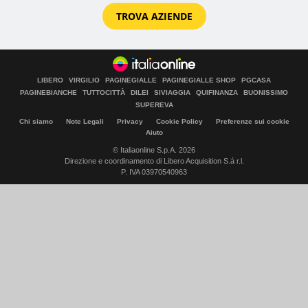
TROVA AZIENDE
LIBERO
VIRGILIO
PAGINEGIALLE
PAGINEGIALLE SHOP
PGCASA
PAGINEBIANCHE
TUTTOCITTÀ
DILEI
SIVIAGGIA
QUIFINANZA
BUONISSIMO
SUPEREVA
Chi siamo
Note Legali
Privacy
Cookie Policy
Preferenze sui cookie
Aiuto
© Italiaonline S.p.A. 2026
Direzione e coordinamento di Libero Acquisition S.á r.l.
P. IVA 03970540963