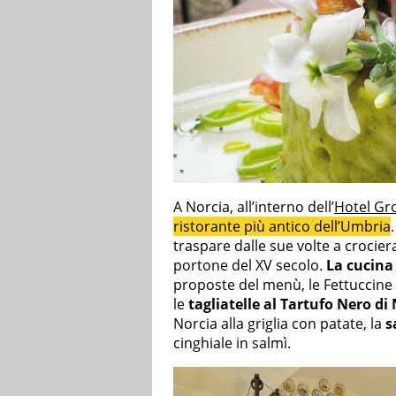
A Norcia, all’interno dell’
Hotel Gr
ristorante più antico dell’Umbria
traspare dalle sue volte a crociera,
portone del XV secolo.
La cucina
proposte del menù, le Fettuccine a
le
tagliatelle al Tartufo Nero di
Norcia alla griglia con patate, la
s
cinghiale in salmì.