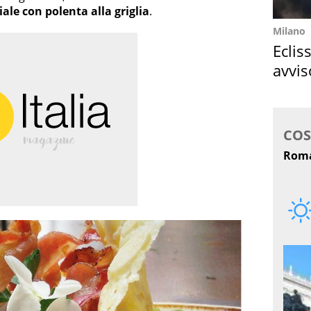
ale con polenta alla griglia
.
Milano
Eclis
avvis
come