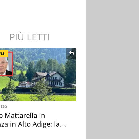
PIÙ LETTI
YLE
otto
o Mattarella in
za in Alto Adige: la
ion scelta