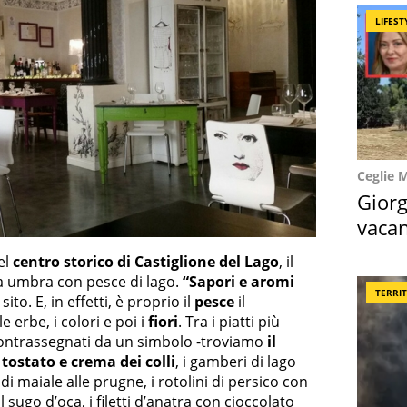
LIFEST
Ceglie 
Giorg
vacan
locat
el
centro storico di Castiglione del Lago
, il
a umbra con pesce di lago.
“Sapori e aromi
TERRI
 sito. E, in effetti, è proprio il
pesce
il
e erbe, i colori e poi i
fiori
. Tra i piatti più
contrassegnati da un simbolo -troviamo
il
tostato e crema dei colli
, i gamberi di lago
di maiale alle prugne, i rotolini di persico con
al sugo d’oca, i filetti d’anatra con cioccolato