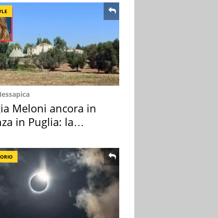
YLE
Messapica
ia Meloni ancora in
za in Puglia: la
ion scelta
TORIO