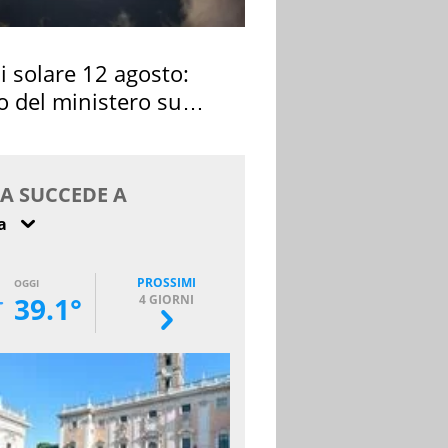
si solare 12 agosto:
o del ministero su
 osservarla