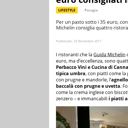
LIFESTYLE
Perugia
Per un pasto sotto i 35 euro, con
Michelin consiglia quattro ristor
Pubblicato:
25 Novembre 2017
I ristoranti che la
Guida Michelin
c
euro, ma d’eccellenza, sono quatt
Perbacco Vini e Cucina di Cann
tipica umbra
, con piatti come la 
con prugne e mandorle, l’
agnello
baccalà con prugne e uvetta
. F
come la crema inglese con biscott
zenzero – e immancabili
i piatti