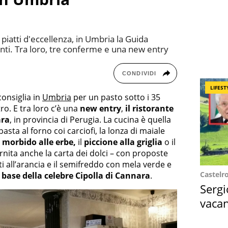
 piatti d'eccellenza, in Umbria la Guida
anti. Tra loro, tre conferme e una new entry
CONDIVIDI
LIFEST
onsiglia in
Umbria
per un pasto sotto i 35
ro. E tra loro c’è una
new entry
,
il ristorante
ara
, in provincia di Perugia. La cucina è quella
pasta al forno coi carciofi, la lonza di maiale
 morbido alle erbe,
il
piccione alla griglia
o il
ornita anche la carta dei dolci – con proposte
i all’arancia e il semifreddo con mela verde e
Castelr
 a base della celebre Cipolla di Cannara
.
Sergi
vacan
locat