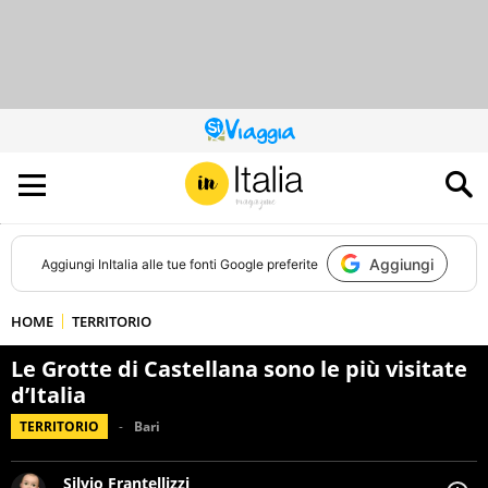
QUESTO
SITO
CONTRIBUISCE
ALL’AUDIENCE
DI
Aggiungi
Aggiungi
InItalia
alle tue fonti Google preferite
HOME
TERRITORIO
Le Grotte di Castellana sono le più visitate
d’Italia
TERRITORIO
Bari
Silvio Frantellizzi