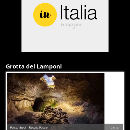
Grotta dei Lamponi
Fonte: iStock - Rosario Patane
5
di
10