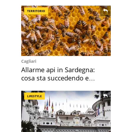
della pasta" a Roma
TERRITORIO
Cagliari
Allarme api in Sardegna:
cosa sta succedendo e
perché
LIFESTYLE