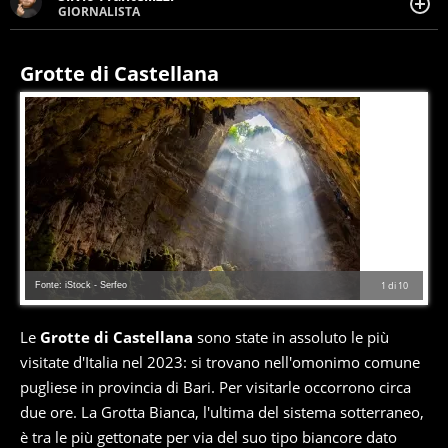
GIORNALISTA
Giornalista pubblicista. Da oltre dieci anni si occupa di
informazione sul web, scrivendo di sport, attualità,
cronaca, motori, spettacolo e videogame.
Grotte di Castellana
Fonte: iStock - Serfeo
1
di
10
Le
Grotte di Castellana
sono state in assoluto le più
visitate d'Italia nel 2023: si trovano nell'omonimo comune
pugliese in provincia di Bari. Per visitarle occorrono circa
due ore. La Grotta Bianca, l'ultima del sistema sotterraneo,
è tra le più gettonate per via del suo tipo biancore dato