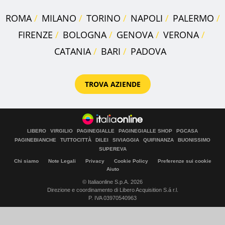
ROMA
MILANO
TORINO
NAPOLI
PALERMO
FIRENZE
BOLOGNA
GENOVA
VERONA
CATANIA
BARI
PADOVA
TROVA AZIENDE
LIBERO
VIRGILIO
PAGINEGIALLE
PAGINEGIALLE SHOP
PGCASA
PAGINEBIANCHE
TUTTOCITTÀ
DILEI
SIVIAGGIA
QUIFINANZA
BUONISSIMO
SUPEREVA
Chi siamo
Note Legali
Privacy
Cookie Policy
Preferenze sui cookie
Aiuto
© Italiaonline S.p.A. 2026
Direzione e coordinamento di Libero Acquisition S.á r.l.
P. IVA 03970540963