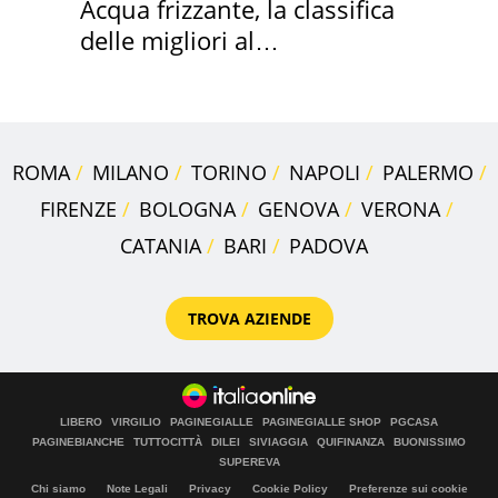
Acqua frizzante, la classifica
delle migliori al
supermercato
ROMA
MILANO
TORINO
NAPOLI
PALERMO
FIRENZE
BOLOGNA
GENOVA
VERONA
CATANIA
BARI
PADOVA
TROVA AZIENDE
LIBERO
VIRGILIO
PAGINEGIALLE
PAGINEGIALLE SHOP
PGCASA
PAGINEBIANCHE
TUTTOCITTÀ
DILEI
SIVIAGGIA
QUIFINANZA
BUONISSIMO
SUPEREVA
Chi siamo
Note Legali
Privacy
Cookie Policy
Preferenze sui cookie