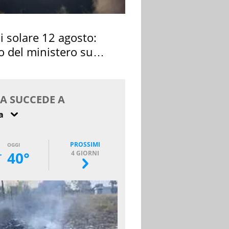
si solare 12 agosto:
o del ministero su
 osservarla