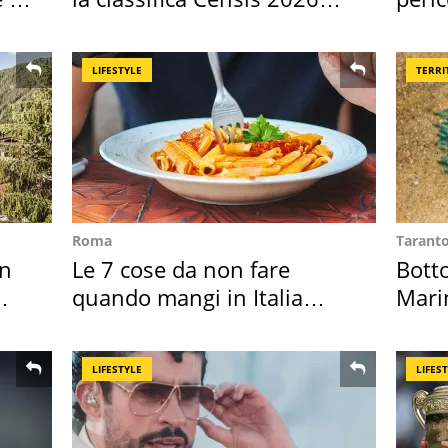
2027
Medi
LIFESTYLE
TERRI
Roma
Tarant
in
Le 7 cose da non fare
Bott
quando mangi in Italia
Mari
secondo la BBC
medu
LIFESTYLE
LIFES