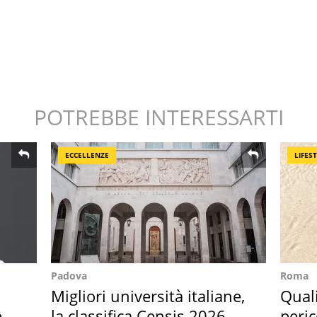
POTREBBE INTERESSARTI
ECCELLENZE
LIFES
Padova
Roma
Migliori università italiane,
Quali
 i
la classifica Censis 2026
peric