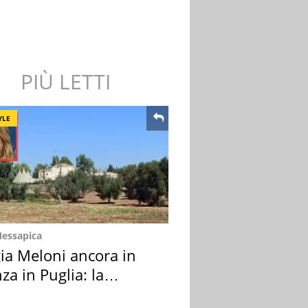
PIÙ LETTI
YLE
Messapica
ia Meloni ancora in
za in Puglia: la
ion scelta