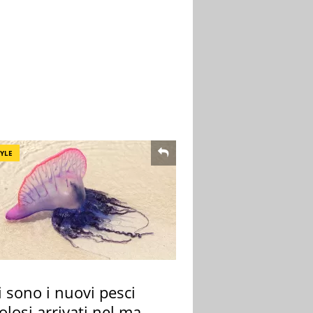
TYLE
 sono i nuovi pesci
olosi arrivati nel mar