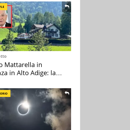
YLE
otto
o Mattarella in
za in Alto Adige: la
ion scelta
TORIO