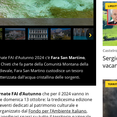
LIFEST
Next
Castelr
Sergi
ornate FAI d'Autunno 2024 c'è
Fara San Martino
,
vacan
 Chieti che fa parte della Comunità Montana della
edievale, Fara San Martino custodisce un tesoro
locat
terizzata dall'acqua cristallina delle sorgenti.
TERRI
rnate FAI d’Autunno
che per il 2024 vanno in
 e domenica 13 ottobre: la tredicesima edizione
 eventi dedicati al patrimonio culturale e
organizzato dal
Fondo per l’Ambiente Italiano
,
aordinari sparsi su tutto il territorio nazionale.