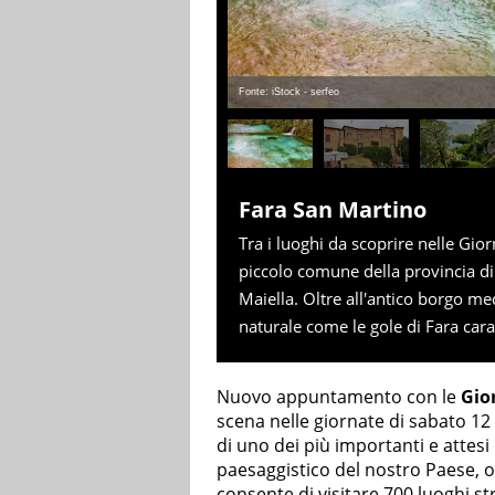
Fonte: iStock - serfeo
Fara San Martino
Tra i luoghi da scoprire nelle Gi
piccolo comune della provincia di
Maiella. Oltre all'antico borgo m
naturale come le gole di Fara carat
Nuovo appuntamento con le
Gio
scena nelle giornate di sabato 12
di uno dei più importanti e attesi
paesaggistico del nostro Paese, 
consente di visitare 700 luoghi str