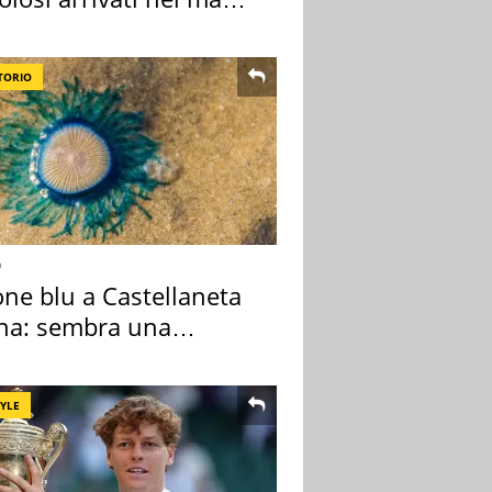
terraneo
TORIO
o
one blu a Castellaneta
na: sembra una
sa ma non lo è
TYLE