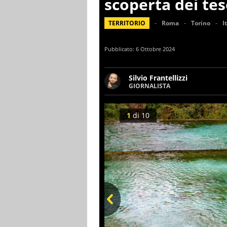
scoperta dei teso
TERRITORIO
Roma
Torino
I
Pubblicato:
6 Ottobre 2024
Silvio Frantellizzi
GIORNALISTA
Giornalista pubblicista. Da o
scrivendo di sport, attualità
1
di
10
Prev