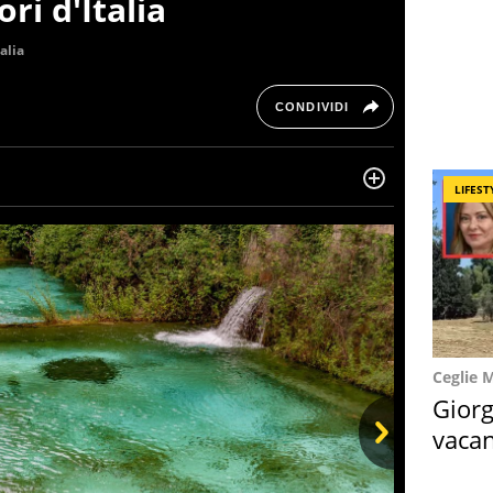
ri d'Italia
talia
CONDIVIDI
LIFEST
ltre dieci anni si occupa di informazione sul web,
, cronaca, motori, spettacolo e videogame.
Ceglie 
Giorg
vacan
locat
Next