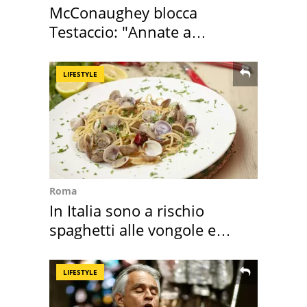
McConaughey blocca
Testaccio: "Annate a
Positano a rompe er c..."
LIFESTYLE
Roma
In Italia sono a rischio
spaghetti alle vongole e
sautè di cozze
LIFESTYLE