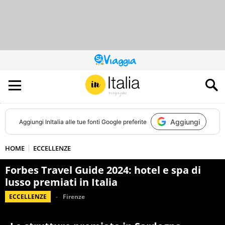
QUESTO
SITO
CONTRIBUISCE
ALL’AUDIENCE
DI
Aggiungi
Aggiungi
InItalia
alle tue fonti Google preferite
HOME
ECCELLENZE
Forbes Travel Guide 2024: hotel e spa di
lusso premiati in Italia
ECCELLENZE
Firenze