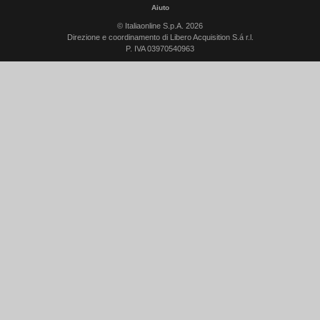
Aiuto
© Italiaonline S.p.A. 2026
Direzione e coordinamento di Libero Acquisition S.á r.l.
P. IVA 03970540963