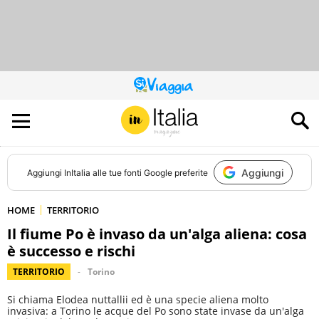
QUESTO
SITO
CONTRIBUISCE
ALL’AUDIENCE
DI
Aggiungi
Aggiungi
InItalia
alle tue fonti Google preferite
HOME
TERRITORIO
Il fiume Po è invaso da un'alga aliena: cosa
è successo e rischi
TERRITORIO
Torino
Si chiama Elodea nuttallii ed è una specie aliena molto
invasiva: a Torino le acque del Po sono state invase da un'alga