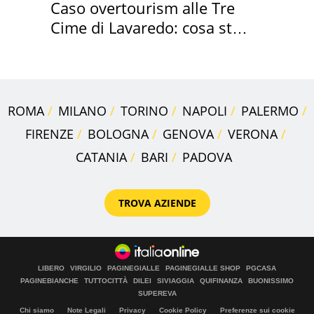
Caso overtourism alle Tre
Cime di Lavaredo: cosa sta
succedendo
ROMA
MILANO
TORINO
NAPOLI
PALERMO
FIRENZE
BOLOGNA
GENOVA
VERONA
CATANIA
BARI
PADOVA
TROVA AZIENDE
LIBERO
VIRGILIO
PAGINEGIALLE
PAGINEGIALLE SHOP
PGCASA
PAGINEBIANCHE
TUTTOCITTÀ
DILEI
SIVIAGGIA
QUIFINANZA
BUONISSIMO
SUPEREVA
Chi siamo
Note Legali
Privacy
Cookie Policy
Preferenze sui cookie