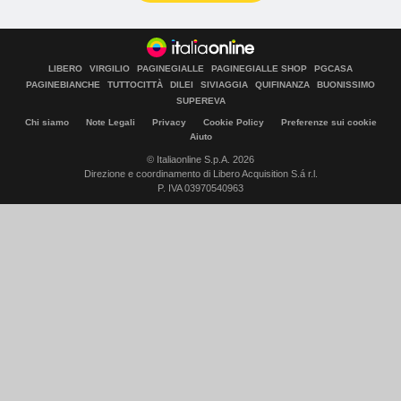
LIBERO
VIRGILIO
PAGINEGIALLE
PAGINEGIALLE SHOP
PGCASA
PAGINEBIANCHE
TUTTOCITTÀ
DILEI
SIVIAGGIA
QUIFINANZA
BUONISSIMO
SUPEREVA
Chi siamo
Note Legali
Privacy
Cookie Policy
Preferenze sui cookie
Aiuto
© Italiaonline S.p.A. 2026
Direzione e coordinamento di Libero Acquisition S.á r.l.
P. IVA 03970540963