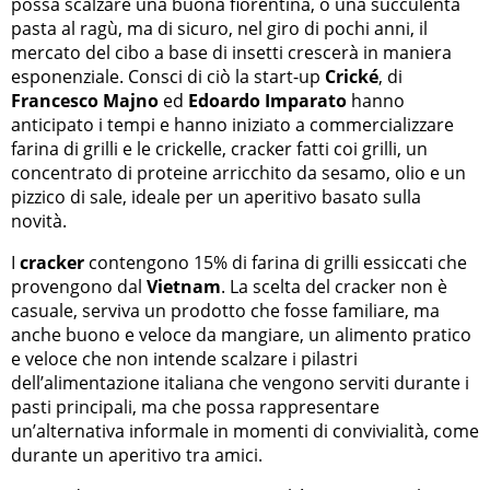
possa scalzare una buona fiorentina, o una succulenta
pasta al ragù, ma di sicuro, nel giro di pochi anni, il
mercato del cibo a base di insetti crescerà in maniera
esponenziale. Consci di ciò la start-up
Crické
, di
Francesco Majno
ed
Edoardo Imparato
hanno
anticipato i tempi e hanno iniziato a commercializzare
farina di grilli e le crickelle, cracker fatti coi grilli, un
concentrato di proteine arricchito da sesamo, olio e un
pizzico di sale, ideale per un aperitivo basato sulla
novità.
I
cracker
contengono 15% di farina di grilli essiccati che
provengono dal
Vietnam
. La scelta del cracker non è
casuale, serviva un prodotto che fosse familiare, ma
anche buono e veloce da mangiare, un alimento pratico
e veloce che non intende scalzare i pilastri
dell’alimentazione italiana che vengono serviti durante i
pasti principali, ma che possa rappresentare
un’alternativa informale in momenti di convivialità, come
durante un aperitivo tra amici.