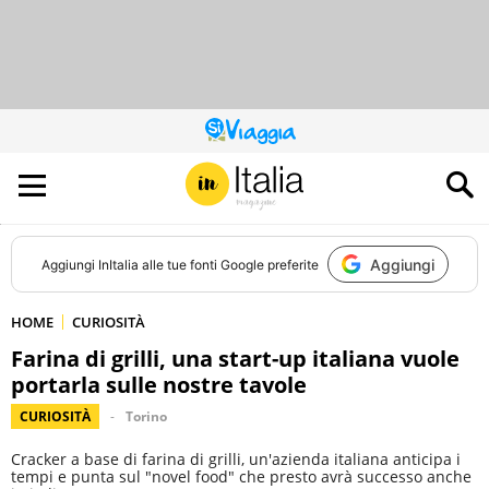
QUESTO
SITO
CONTRIBUISCE
ALL’AUDIENCE
DI
Aggiungi
Aggiungi
InItalia
alle tue fonti Google preferite
HOME
CURIOSITÀ
Farina di grilli, una start-up italiana vuole
portarla sulle nostre tavole
CURIOSITÀ
Torino
Cracker a base di farina di grilli, un'azienda italiana anticipa i
tempi e punta sul "novel food" che presto avrà successo anche