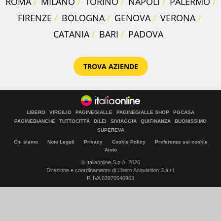
ROMA
MILANO
TORINO
NAPOLI
PALERMO
FIRENZE
BOLOGNA
GENOVA
VERONA
CATANIA
BARI
PADOVA
TROVA AZIENDE
LIBERO
VIRGILIO
PAGINEGIALLE
PAGINEGIALLE SHOP
PGCASA
PAGINEBIANCHE
TUTTOCITTÀ
DILEI
SIVIAGGIA
QUIFINANZA
BUONISSIMO
SUPEREVA
Chi siamo
Note Legali
Privacy
Cookie Policy
Preferenze sui cookie
Aiuto
© Italiaonline S.p.A. 2026
Direzione e coordinamento di Libero Acquisition S.á r.l.
P. IVA 03970540963