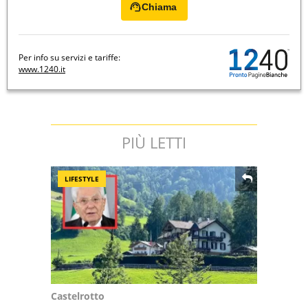
Chiama
Per info su servizi e tariffe:
www.1240.it
PIÙ LETTI
LIFESTYLE
Castelrotto