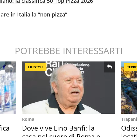
lano: la classifica 50 Top Pizza 2026
e in Italia la “non pizza”
POTREBBE INTERESSARTI
LIFESTYLE
TERRI
Roma
Trapani
fica
Dove vive Lino Banfi: la
Odiss
casa nel cuore di Roma e i
locat