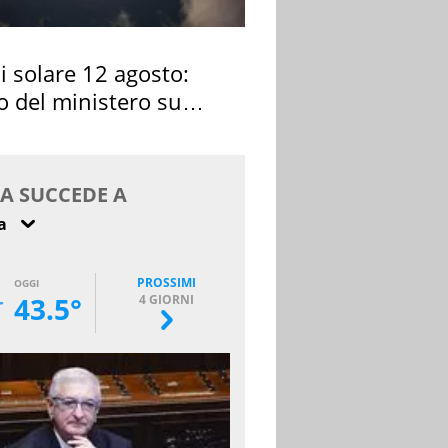
si solare 12 agosto:
o del ministero su
 osservarla