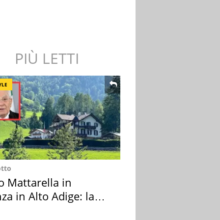
PIÙ LETTI
YLE
otto
o Mattarella in
za in Alto Adige: la
ion scelta