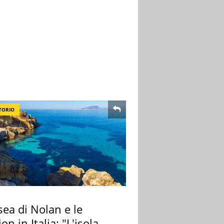
TORIO
ea di Nolan e le
ion in Italia: "L'isola