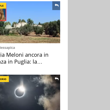
YLE
Messapica
ia Meloni ancora in
za in Puglia: la
ion scelta
TORIO