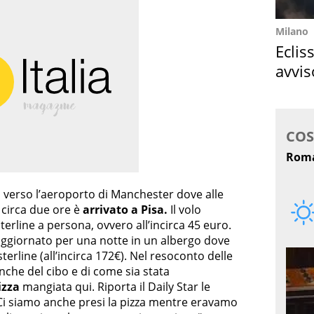
Milano
Eclis
avvis
come
tti verso l’aeroporto di Manchester dove alle
 circa due ore è
arrivato a Pisa.
Il volo
erline a persona, ovvero all’incirca 45 euro.
oggiornato per una notte in un albergo dove
erline (all’incirca 172€). Nel resoconto delle
che del cibo e di come sia stata
izza
mangiata qui. Riporta il Daily Star le
“Ci siamo anche presi la pizza mentre eravamo