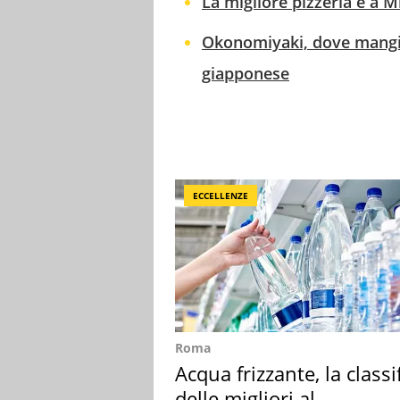
La migliore pizzeria è a Mi
Okonomiyaki, dove mangiar
giapponese
ECCELLENZE
Roma
Acqua frizzante, la classi
delle migliori al