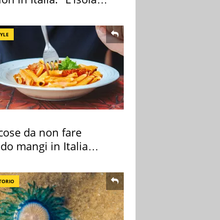
ra Itaca"
TYLE
cose da non fare
do mangi in Italia
ndo la BBC
TORIO