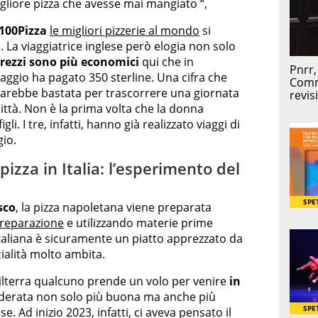
migliore pizza che avesse mai mangiato “,
100Pizza
le migliori pizzerie al mondo
si
 La viaggiatrice inglese però elogia non solo
rezzi sono più economici
qui che in
viaggio ha pagato 350 sterline. Una cifra che
rebbe bastata per trascorrere una giornata
città. Non è la prima volta che la donna
i. I tre, infatti, hanno già realizzato viaggi di
io.
pizza in Italia: l’esperimento del
sco
, la pizza napoletana viene preparata
 preparazione
e utilizzando materie prime
 italiana è sicuramente un piatto apprezzato da
ialità molto ambita.
hilterra qualcuno prende un volo per venire
in
iderata non solo più buona ma anche più
. Ad inizio 2023, infatti, ci aveva pensato il