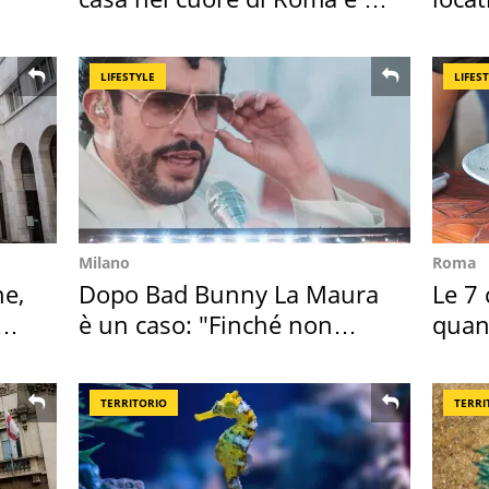
suoi cimeli
semb
LIFESTYLE
LIFES
Milano
Roma
ne,
Dopo Bad Bunny La Maura
Le 7 
è un caso: "Finché non
quan
scappa il morto"
seco
TERRITORIO
TERRI