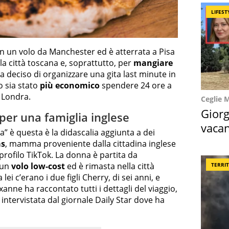
LIFEST
on un volo da Manchester ed è atterrata a Pisa
la città toscana e, soprattutto, per
mangiare
deciso di organizzare una gita last minute in
to sia stato
più economico
spendere 24 ore a
 Londra.
Ceglie 
Giorg
 per una famiglia inglese
vacan
a” è questa è la didascalia aggiunta a dei
locat
as
, mamma proveniente dalla cittadina inglese
 profilo TikTok. La donna è partita da
 un
volo low-cost
ed è rimasta nella città
TERRI
ei c’erano i due figli Cherry, di sei anni, e
xanne ha raccontato tutti i dettagli del viaggio,
intervistata dal giornale Daily Star dove ha