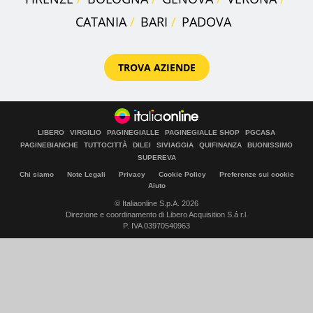
CATANIA
BARI
PADOVA
TROVA AZIENDE
LIBERO
VIRGILIO
PAGINEGIALLE
PAGINEGIALLE SHOP
PGCASA
PAGINEBIANCHE
TUTTOCITTÀ
DILEI
SIVIAGGIA
QUIFINANZA
BUONISSIMO
SUPEREVA
Chi siamo
Note Legali
Privacy
Cookie Policy
Preferenze sui cookie
Aiuto
© Italiaonline S.p.A. 2026
Direzione e coordinamento di Libero Acquisition S.á r.l.
P. IVA 03970540963