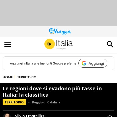
QUESTO
SITO
CONTRIBUISCE
ALL’AUDIENCE
DI
Aggiungi
Aggiungi
InItalia
alle tue fonti Google preferite
HOME
TERRITORIO
Le regioni dove si evadono più tasse in
Italia: la classifica
TERRITORIO
Reggio di Calabria
Silvio Frantellizzi