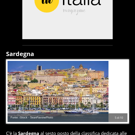
Sardegna
Fonte: iStock - SeanPavonePhoto
5
di
10
C'è la
Sardegna
al sesto posto della classifica dedicata alle