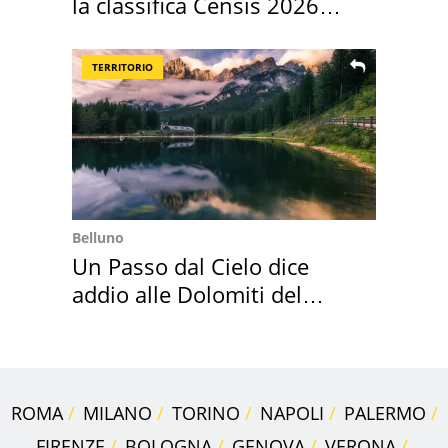
la classifica Censis 2026
2027
TERRITORIO
Belluno
Un Passo dal Cielo dice
addio alle Dolomiti del
Cadore
ROMA
MILANO
TORINO
NAPOLI
PALERMO
FIRENZE
BOLOGNA
GENOVA
VERONA