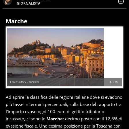
GIORNALISTA
Giornalista pubblicista. Da oltre dieci anni si occupa di
informazione sul web, scrivendo di sport, attualità,
cronaca, motori, spettacolo e videogame.
Marche
Fonte: iStock - anzeletti
1
di
10
Ad aprire la classifica delle regioni italiane dove si evadono
più tasse in termini percentuali, sulla base del rapporto tra
l'importo evaso ogni 100 euro di gettito tributario
incassato, ci sono le
Marche
: decimo posto con il 12,8% di
evasione fiscale. Undicesima posizione per la Toscana con