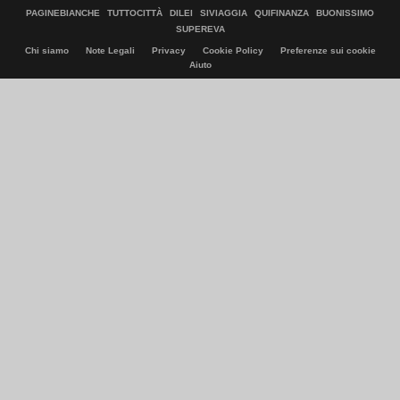
PAGINEBIANCHE
TUTTOCITTÀ
DILEI
SIVIAGGIA
QUIFINANZA
BUONISSIMO
SUPEREVA
Chi siamo
Note Legali
Privacy
Cookie Policy
Preferenze sui cookie
Aiuto
© Italiaonline S.p.A. 2026
Direzione e coordinamento di Libero Acquisition S.á r.l.
P. IVA 03970540963