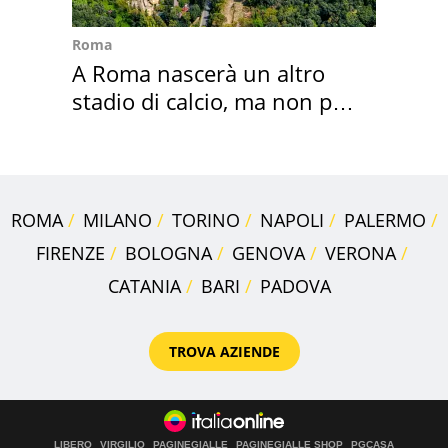
Roma
A Roma nascerà un altro
stadio di calcio, ma non per
Roma e Lazio
ROMA
MILANO
TORINO
NAPOLI
PALERMO
FIRENZE
BOLOGNA
GENOVA
VERONA
CATANIA
BARI
PADOVA
TROVA AZIENDE
LIBERO
VIRGILIO
PAGINEGIALLE
PAGINEGIALLE SHOP
PGCASA