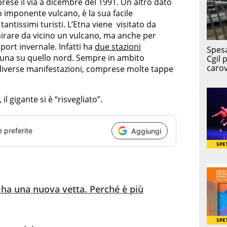
rese il via a dicembre del 1991. Un altro dato
 imponente vulcano, è la sua facile
tantissimi turisti. L’Etna viene visitato da
rare da vicino un vulcano, ma anche per
port invernale. Infatti ha
due stazioni
e una su quello nord. Sempre in ambito
 diverse manifestazioni, comprese molte tappe
l gigante si è “risvegliato”.
e preferite
Aggiungi
na ha una nuova vetta. Perché è più