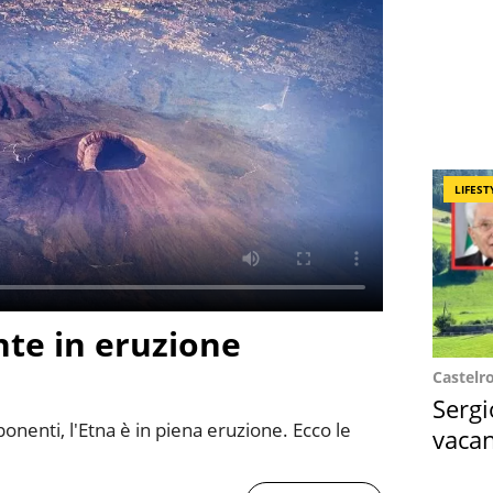
LIFEST
te in eruzione
Castelr
Sergi
mponenti, l'Etna è in piena eruzione. Ecco le
vacan
locat