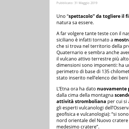
Pubblicato:
31 Maggio 2019
Uno “
spettacolo” da togliere il f
natura sa essere.
A far volgere tante teste con il nas
siciliano è infatti tornato a
mostra
che si trova nel territorio della p
Quaternario e sembra anche avere
il vulcano attivo terrestre più alt
dimensioni sono imponenti: ha un
perimetro di base di 135 chilometr
stato inserito nell’elenco dei ben
L’Etna ora ha dato
nuovamente pr
dalla cima della montagna
scendo
attività stromboliana
per cui si
gli esperti vulcanologi dell’Osserv
geofisica e vulcanologia): “si son
nord orientale del Nuovo cratere d
medesimo cratere”.