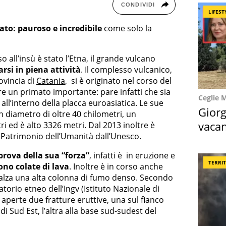
CONDIVIDI
LIFEST
iato: pauroso e incredibile
come solo la
o all’insù è stato l’Etna, il grande vulcano
rsi in piena attività
. Il complesso vulcanico,
rovincia di
Catania
, si è originato nel corso del
 un primato importante: pare infatti che sia
Ceglie 
o all’interno della placca euroasiatica. Le sue
Giorg
 diametro di oltre 40 chilometri, un
vacan
i ed è alto 3326 metri. Dal 2013 inoltre è
i Patrimonio dell’Umanità dall’Unesco.
locat
ova della sua “forza”
, infatti è in eruzione e
TERRI
no colate di lava
. Inoltre è in corso anche
 alza una alta colonna di fumo denso. Secondo
atorio etneo dell’Ingv (Istituto Nazionale di
o aperte due fratture eruttive, una sul fianco
i Sud Est, l’altra alla base sud-sudest del