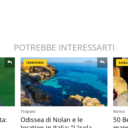
POTREBBE INTERESSARTI
TERRITORIO
ECCEL
Trapani
Roma
ta:
Odissea di Nolan e le
50 Be
location in Italia: "L'isola
mappa