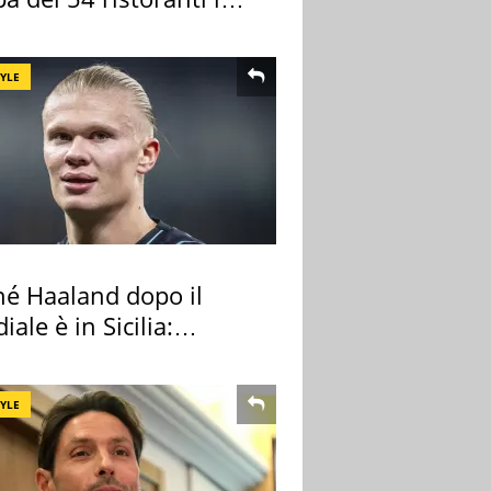
TYLE
hé Haaland dopo il
ale è in Sicilia:
nza ma non solo
TYLE