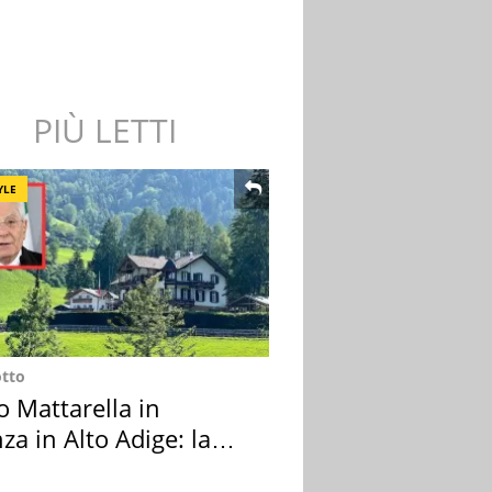
PIÙ LETTI
YLE
otto
o Mattarella in
za in Alto Adige: la
ion scelta