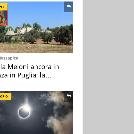
YLE
Messapica
ia Meloni ancora in
za in Puglia: la
ion scelta
TORIO