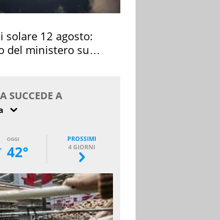
si solare 12 agosto:
o del ministero su
 osservarla