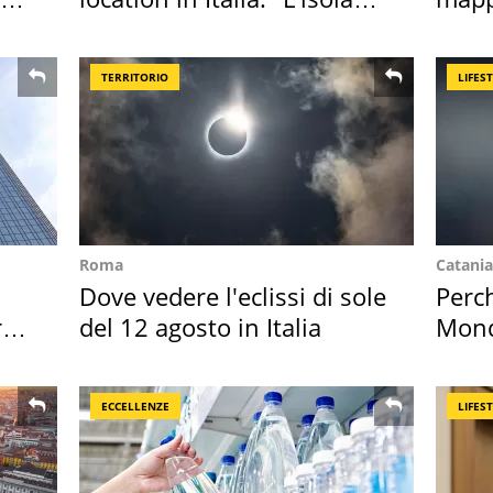
sembra Itaca"
Italia
TERRITORIO
LIFES
Roma
Catania
Dove vedere l'eclissi di sole
Perc
ro
del 12 agosto in Italia
Mondi
vaca
ECCELLENZE
LIFES