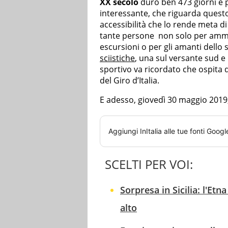
XX secolo
durò ben 473 giorni e p
interessante, che riguarda questo
accessibilità che lo rende meta di 
tante persone non solo per ammi
escursioni o per gli amanti dello s
sciistiche
, una sul versante sud 
sportivo va ricordato che ospita
del Giro d’Italia.
E adesso, giovedì 30 maggio 2019, i
Aggiungi
InItalia
alle tue fonti Googl
SCELTI PER VOI:
Sorpresa in Sicilia: l'Et
alto