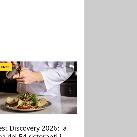
LENZE
st Discovery 2026: la
 dei 54 ristoranti in