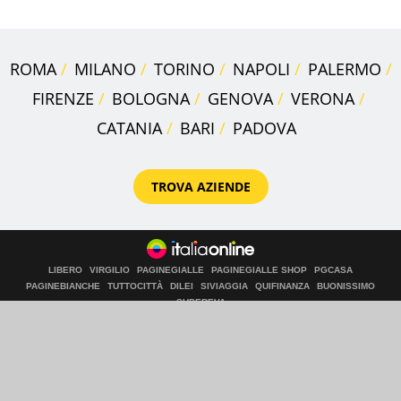
ROMA
MILANO
TORINO
NAPOLI
PALERMO
FIRENZE
BOLOGNA
GENOVA
VERONA
CATANIA
BARI
PADOVA
TROVA AZIENDE
LIBERO
VIRGILIO
PAGINEGIALLE
PAGINEGIALLE SHOP
PGCASA
PAGINEBIANCHE
TUTTOCITTÀ
DILEI
SIVIAGGIA
QUIFINANZA
BUONISSIMO
SUPEREVA
Chi siamo
Note Legali
Privacy
Cookie Policy
Preferenze sui cookie
Aiuto
© Italiaonline S.p.A. 2026
Direzione e coordinamento di Libero Acquisition S.á r.l.
P. IVA 03970540963