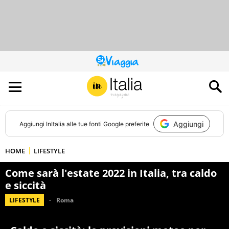
QUESTO
SITO
CONTRIBUISCE
ALL’AUDIENCE
DI
Aggiungi
Aggiungi
InItalia
alle tue fonti Google preferite
HOME
LIFESTYLE
Come sarà l'estate 2022 in Italia, tra caldo
e siccità
LIFESTYLE
Roma