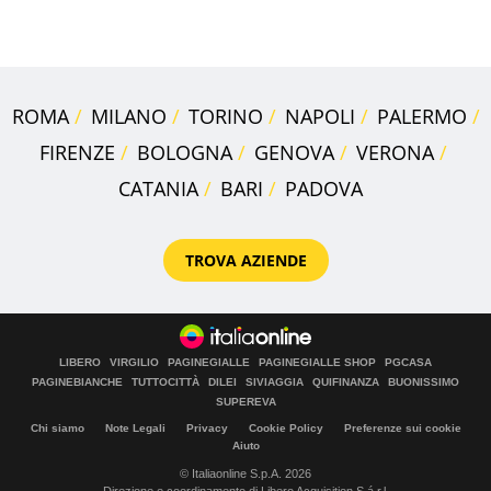
digitale
ROMA
MILANO
TORINO
NAPOLI
PALERMO
FIRENZE
BOLOGNA
GENOVA
VERONA
CATANIA
BARI
PADOVA
TROVA AZIENDE
LIBERO
VIRGILIO
PAGINEGIALLE
PAGINEGIALLE SHOP
PGCASA
PAGINEBIANCHE
TUTTOCITTÀ
DILEI
SIVIAGGIA
QUIFINANZA
BUONISSIMO
SUPEREVA
Chi siamo
Note Legali
Privacy
Cookie Policy
Preferenze sui cookie
Aiuto
© Italiaonline S.p.A. 2026
Direzione e coordinamento di Libero Acquisition S.á r.l.