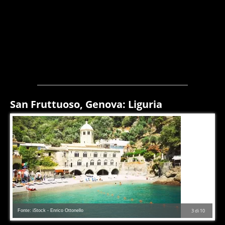
San Fruttuoso, Genova: Liguria
Fonte: iStock - Enrico Ottonello
3
di
10