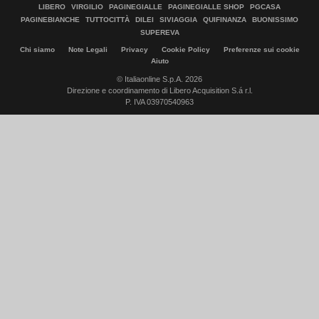
LIBERO
VIRGILIO
PAGINEGIALLE
PAGINEGIALLE SHOP
PGCASA
PAGINEBIANCHE
TUTTOCITTÀ
DILEI
SIVIAGGIA
QUIFINANZA
BUONISSIMO
SUPEREVA
Chi siamo
Note Legali
Privacy
Cookie Policy
Preferenze sui cookie
Aiuto
© Italiaonline S.p.A. 2026
Direzione e coordinamento di Libero Acquisition S.á r.l.
P. IVA 03970540963