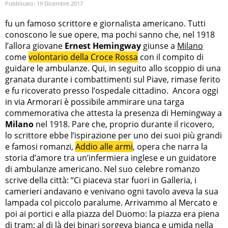
Pubblicato:
19 Dicembre 2017
fu un famoso scrittore e giornalista americano. Tutti
conoscono le sue opere, ma pochi sanno che, nel 1918
l’allora giovane
Ernest Hemingway
giunse a
Milano
come
volontario della Croce Rossa
con il compito di
guidare le ambulanze. Qui, in seguito allo scoppio di una
granata durante i combattimenti sul Piave, rimase ferito
e fu ricoverato presso l’ospedale cittadino. Ancora oggi
in via Armorari è possibile ammirare una targa
commemorativa che attesta la presenza di Hemingway a
Milano
nel 1918. Pare che, proprio durante il ricovero,
lo scrittore ebbe l’ispirazione per uno dei suoi più grandi
e famosi romanzi,
Addio alle armi
, opera che narra la
storia d’amore tra un’infermiera inglese e un guidatore
di ambulanze americano. Nel suo celebre romanzo
scrive della città: “Ci piaceva star fuori in Galleria, i
camerieri andavano e venivano ogni tavolo aveva la sua
lampada col piccolo paralume. Arrivammo al Mercato e
poi ai portici e alla piazza del Duomo: la piazza era piena
di tram; al di là dei binari sorgeva bianca e umida nella