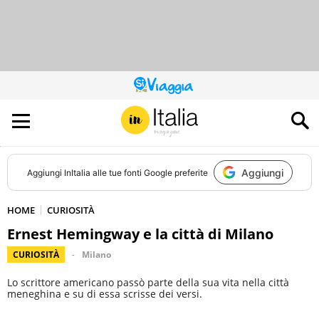
QUESTO
SITO
CONTRIBUISCE
ALL’AUDIENCE
DI
Aggiungi
Aggiungi
InItalia
alle tue fonti Google preferite
HOME
CURIOSITÀ
Ernest Hemingway e la città di Milano
CURIOSITÀ
Milano
Lo scrittore americano passò parte della sua vita nella città
meneghina e su di essa scrisse dei versi.