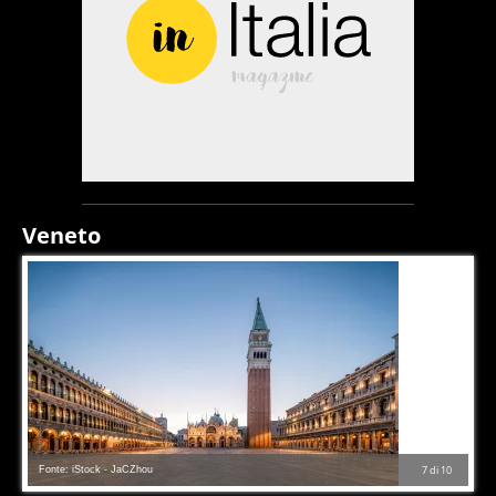
Veneto
Fonte: iStock - JaCZhou
7
di
10