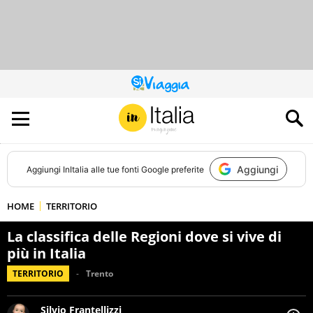
QUESTO
SITO
CONTRIBUISCE
ALL’AUDIENCE
DI
Aggiungi
Aggiungi
InItalia
alle tue fonti Google preferite
HOME
TERRITORIO
La classifica delle Regioni dove si vive di
più in Italia
TERRITORIO
Trento
Silvio Frantellizzi