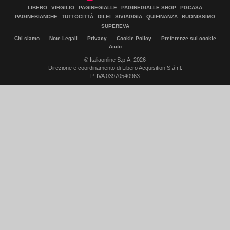
LIBERO
VIRGILIO
PAGINEGIALLE
PAGINEGIALLE SHOP
PGCASA
PAGINEBIANCHE
TUTTOCITTÀ
DILEI
SIVIAGGIA
QUIFINANZA
BUONISSIMO
SUPEREVA
Chi siamo
Note Legali
Privacy
Cookie Policy
Preferenze sui cookie
Aiuto
© Italiaonline S.p.A. 2026
Direzione e coordinamento di Libero Acquisition S.á r.l.
P. IVA 03970540963