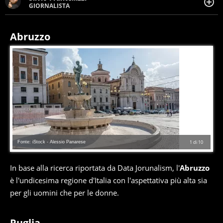
GIORNALISTA
Giornalista pubblicista. Da oltre dieci anni si occupa di
informazione sul web, scrivendo di sport, attualità,
cronaca, motori, spettacolo e videogame.
Abruzzo
Fonte: iStock - Alessio Panarese
1
di
10
In base alla ricerca riportata da Data Jorunalism, l'
Abruzzo
è l'undicesima regione d'Italia con l'aspettativa più alta sia
per gli uomini che per le donne.
Puglia