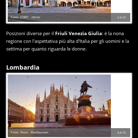
Fonte: 123RF - xbrchx
3
di
10
Posizioni diverse per il
Friuli Venezia Giulia
: è la nona
regione con l'aspettativa più alta d'Italia per gli uomini e la
settima per quanto riguarda le donne.
Lombardia
Fonte: iStock - MaxBaumann
4
di
10