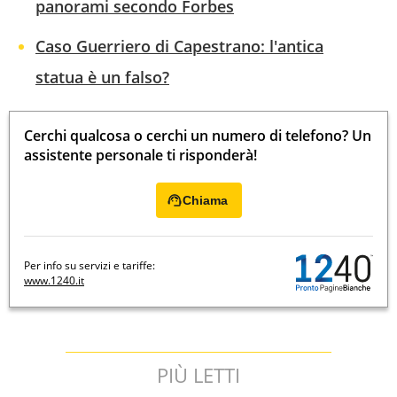
panorami secondo Forbes
Caso Guerriero di Capestrano: l'antica
statua è un falso?
Cerchi qualcosa o cerchi un numero di telefono? Un
assistente personale ti risponderà!
Chiama
Per info su servizi e tariffe:
www.1240.it
PIÙ LETTI