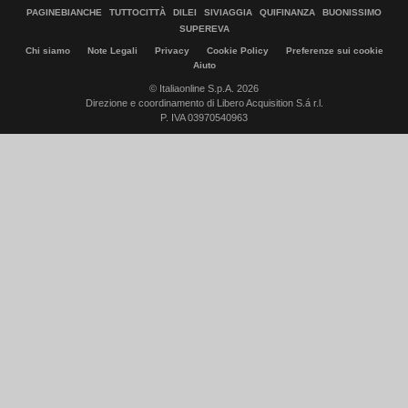
PAGINEBIANCHE
TUTTOCITTÀ
DILEI
SIVIAGGIA
QUIFINANZA
BUONISSIMO
SUPEREVA
Chi siamo
Note Legali
Privacy
Cookie Policy
Preferenze sui cookie
Aiuto
© Italiaonline S.p.A. 2026
Direzione e coordinamento di Libero Acquisition S.á r.l.
P. IVA 03970540963