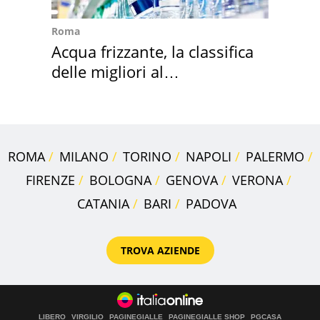
Roma
Acqua frizzante, la classifica
delle migliori al
supermercato
ROMA
MILANO
TORINO
NAPOLI
PALERMO
FIRENZE
BOLOGNA
GENOVA
VERONA
CATANIA
BARI
PADOVA
TROVA AZIENDE
LIBERO
VIRGILIO
PAGINEGIALLE
PAGINEGIALLE SHOP
PGCASA