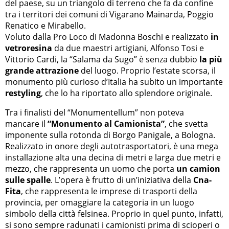
del paese, su un triangolo di terreno che fa da confine
tra i territori dei comuni di Vigarano Mainarda, Poggio
Renatico e Mirabello.
Voluto dalla Pro Loco di Madonna Boschi e realizzato
in
vetroresina
da due maestri artigiani, Alfonso Tosi e
Vittorio Cardi, la “Salama da Sugo” è senza dubbio
la più
grande attrazione
del luogo. Proprio l’estate scorsa, il
monumento più curioso d’Italia ha subito un importante
restyling
, che lo ha riportato allo splendore originale.
Tra i finalisti del “Monumentellum” non poteva
mancare il
“Monumento al Camionista”
, che svetta
imponente sulla rotonda di Borgo Panigale, a Bologna.
Realizzato in onore degli autotrasportatori, è una mega
installazione alta una decina di metri e larga due metri e
mezzo, che rappresenta un uomo che porta
un camion
sulle spalle
. L’opera è frutto di un’iniziativa della
Cna-
Fita
, che rappresenta le imprese di trasporti della
provincia, per omaggiare la categoria in un luogo
simbolo della città felsinea. Proprio in quel punto, infatti,
si sono sempre radunati i camionisti prima di scioperi o