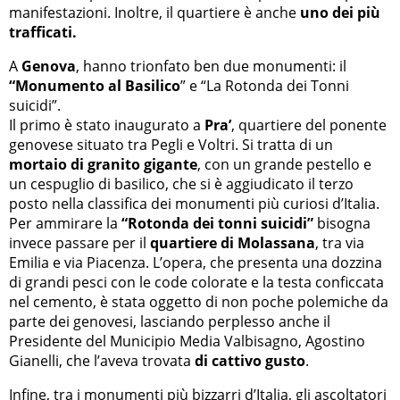
manifestazioni. Inoltre, il quartiere è anche
uno dei più
trafficati.
A
Genova
, hanno trionfato ben due monumenti: il
“Monumento al Basilico
” e “La Rotonda dei Tonni
suicidi”.
Il primo è stato inaugurato a
Pra’
, quartiere del ponente
genovese situato tra Pegli e Voltri. Si tratta di un
mortaio di granito gigante
, con un grande pestello e
un cespuglio di basilico, che si è aggiudicato il terzo
posto nella classifica dei monumenti più curiosi d’Italia.
Per ammirare la
“Rotonda dei tonni suicidi”
bisogna
invece passare per il
quartiere di Molassana
, tra via
Emilia e via Piacenza. L’opera, che presenta una dozzina
di grandi pesci con le code colorate e la testa conficcata
nel cemento, è stata oggetto di non poche polemiche da
parte dei genovesi, lasciando perplesso anche il
Presidente del Municipio Media Valbisagno, Agostino
Gianelli, che l’aveva trovata
di cattivo gusto
.
Infine, tra i monumenti più bizzarri d’Italia, gli ascoltatori