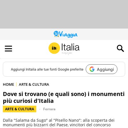
QUESTO
SITO
CONTRIBUISCE
ALL’AUDIENCE
DI
Aggiungi
Aggiungi
InItalia
alle tue fonti Google preferite
HOME
ARTE & CULTURA
Dove si trovano (e quali sono) i monumenti
più curiosi d'Italia
ARTE & CULTURA
Ferrara
Dalla "Salama da Sugo" al "Pisello Nano": alla scoperta dei
monumenti più bizzarri del Paese, vincitori del concorso