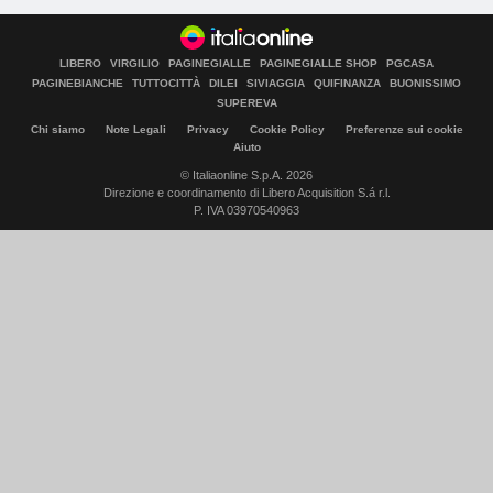
LIBERO
VIRGILIO
PAGINEGIALLE
PAGINEGIALLE SHOP
PGCASA
PAGINEBIANCHE
TUTTOCITTÀ
DILEI
SIVIAGGIA
QUIFINANZA
BUONISSIMO
SUPEREVA
Chi siamo
Note Legali
Privacy
Cookie Policy
Preferenze sui cookie
Aiuto
© Italiaonline S.p.A. 2026
Direzione e coordinamento di Libero Acquisition S.á r.l.
P. IVA 03970540963