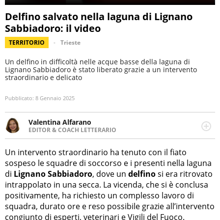
Delfino salvato nella laguna di Lignano
Sabbiadoro: il video
TERRITORIO
Trieste
Un delfino in difficoltà nelle acque basse della laguna di
Lignano Sabbiadoro è stato liberato grazie a un intervento
straordinario e delicato
Pubblicato:
8 Gennaio 2025
Valentina Alfarano
EDITOR & COACH LETTERARIO
LINKEDIN
Lavorare con le storie è la mia missione! Specializzata in
INSTAGRAM
storytelling di viaggi, lavoro come editor di narrativa e
Un intervento straordinario ha tenuto con il fiato
coach di scrittura creativa.
sospeso le squadre di soccorso e i presenti nella laguna
di
Lignano Sabbiadoro
, dove un
delfino
si era ritrovato
intrappolato in una secca. La vicenda, che si è conclusa
positivamente, ha richiesto un complesso lavoro di
squadra, durato ore e reso possibile grazie all’intervento
congiunto di esperti, veterinari e Vigili del Fuoco.