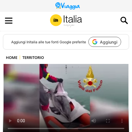
QUESTO
SITO
CONTRIBUISCE
ALL’AUDIENCE
DI
Aggiungi
Aggiungi
InItalia
alle tue fonti Google preferite
HOME
TERRITORIO