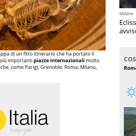
Milano
Eclis
avvis
come
appa di un fitto itinerario che ha portato il
 più importanti
piazze internazionali
molto
stiche, come Parigi, Grenoble, Roma, Milano,