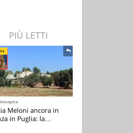
PIÙ LETTI
YLE
Messapica
ia Meloni ancora in
za in Puglia: la
ion scelta