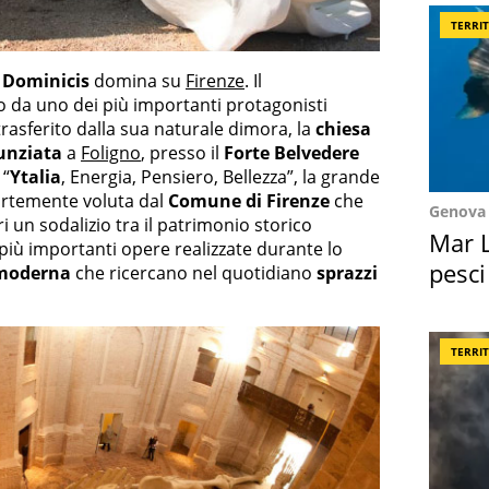
TERRI
 Dominicis
domina su
Firenze
. Il
 da uno dei più importanti protagonisti
trasferito dalla sua naturale dimora, la
chiesa
nunziata
a
Foligno
, presso il
Forte Belvedere
 “
Ytalia
, Energia, Pensiero, Bellezza”, la grande
rtemente voluta dal
Comune di Firenze
che
Genova
ori un sodalizio tra il patrimonio storico
Mar L
e più importanti opere realizzate durante lo
pesci
 moderna
che ricercano nel quotidiano
sprazzi
Suez
TERRI