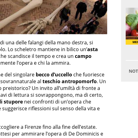
 di una delle falangi della mano destra, si
lo. Lo scheletro mantiene in bilico un’
asta
che scandisce il tempo e crea un
campo
mente l’opera e chi la ammira.
e del singolare
becco d’uccello
che fuoriesce
a sovrannaturale al
teschio antropomorfo
. Un
preistorico? Un invito all’umiltà di fronte a
avi di lettura si sovrappongono, ma di certo,
di stupore
nei confronti di un’opera che
 suggerisce riflessioni sul senso della vita e
ogliere a Firenze fino alla fine dell’estate.
attesi per ammirare l’opera di De Dominicis e