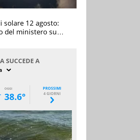
si solare 12 agosto:
o del ministero su
 osservarla