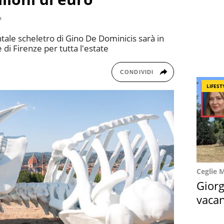
a
ale scheletro di Gino De Dominicis sarà in
di Firenze per tutta l'estate
CONDIVIDI
LIFEST
Ceglie 
Giorg
vacan
locat