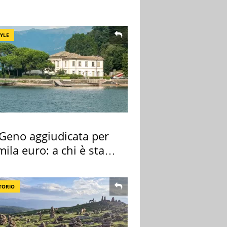
TYLE
 Geno aggiudicata per
ila euro: a chi è stata
gnata
TORIO