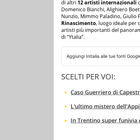
di altri
12 artisti internazionali
c
Domenico Bianchi, Alighiero Boett
Nunzio, Mimmo Paladino, Giulio P
Rinascimento
, luogo ideale per 
artisti più importanti del panor
di “Ytalia”.
Aggiungi
InItalia
alle tue fonti Googl
SCELTI PER VOI:
Caso Guerriero di Capestra
L'ultimo mistero dell'App
In Trentino super funivia 