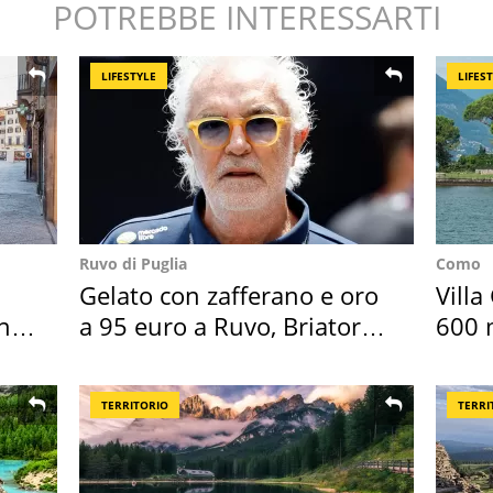
POTREBBE INTERESSARTI
LIFESTYLE
LIFES
Ruvo di Puglia
Como
Gelato con zafferano e oro
Villa
in
a 95 euro a Ruvo, Briatore
600 m
attacca
asse
TERRITORIO
TERRI