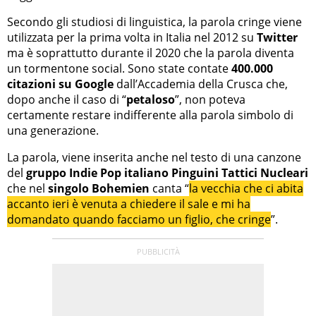
Secondo gli studiosi di linguistica, la parola cringe viene
utilizzata per la prima volta in Italia nel 2012 su
Twitter
ma è soprattutto durante il 2020 che la parola diventa
un tormentone social. Sono state contate
400.000
citazioni su Google
dall’Accademia della Crusca che,
dopo anche il caso di “
petaloso
”, non poteva
certamente restare indifferente alla parola simbolo di
una generazione.
La parola, viene inserita anche nel testo di una canzone
del
gruppo Indie Pop italiano Pinguini Tattici Nucleari
che nel
singolo Bohemien
canta “
la vecchia che ci abita
accanto ieri è venuta a chiedere il sale e mi ha
domandato quando facciamo un figlio, che cringe
”.