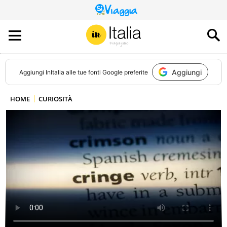
QUESTO
SITO
CONTRIBUISCE
ALL’AUDIENCE
DI
Aggiungi
Aggiungi
InItalia
alle tue fonti Google preferite
HOME
CURIOSITÀ