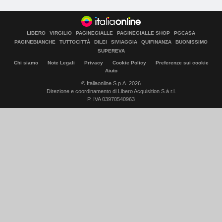
LIBERO
VIRGILIO
PAGINEGIALLE
PAGINEGIALLE SHOP
PGCASA
PAGINEBIANCHE
TUTTOCITTÀ
DILEI
SIVIAGGIA
QUIFINANZA
BUONISSIMO
SUPEREVA
Chi siamo
Note Legali
Privacy
Cookie Policy
Preferenze sui cookie
Aiuto
© Italiaonline S.p.A. 2026
Direzione e coordinamento di Libero Acquisition S.á r.l.
P. IVA 03970540963