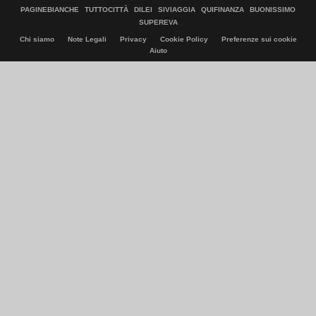
PAGINEBIANCHE
TUTTOCITTÀ
DILEI
SIVIAGGIA
QUIFINANZA
BUONISSIMO
SUPEREVA
Chi siamo
Note Legali
Privacy
Cookie Policy
Preferenze sui cookie
Aiuto
© Italiaonline S.p.A. 2026
Direzione e coordinamento di Libero Acquisition S.á r.l.
P. IVA 03970540963