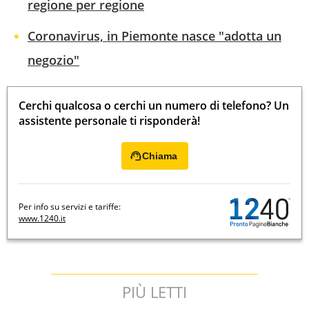
regione per regione
Coronavirus, in Piemonte nasce "adotta un
negozio"
Cerchi qualcosa o cerchi un numero di telefono? Un
assistente personale ti risponderà!
Chiama
Per info su servizi e tariffe:
www.1240.it
PIÙ LETTI