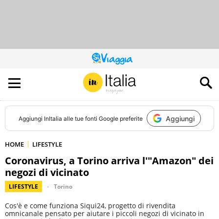
QUESTO
SITO
CONTRIBUISCE
ALL’AUDIENCE
DI
Aggiungi
Aggiungi
InItalia
alle tue fonti Google preferite
HOME
LIFESTYLE
Coronavirus, a Torino arriva l'"Amazon" dei
negozi di vicinato
LIFESTYLE
Torino
Cos'è e come funziona Siqui24, progetto di rivendita
omnicanale pensato per aiutare i piccoli negozi di vicinato in