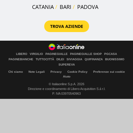
CATANIA
BARI
PADOVA
TROVA AZIENDE
LIBERO
VIRGILIO
PAGINEGIALLE
PAGINEGIALLE SHOP
PGCASA
PAGINEBIANCHE
TUTTOCITTÀ
DILEI
SIVIAGGIA
QUIFINANZA
BUONISSIMO
SUPEREVA
Chi siamo
Note Legali
Privacy
Cookie Policy
Preferenze sui cookie
Aiuto
© Italiaonline S.p.A. 2026
Direzione e coordinamento di Libero Acquisition S.á r.l.
P. IVA 03970540963