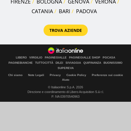
FIRENZE
BOLOGNA
GENOVA
VERONA
CATANIA
BARI
PADOVA
TROVA AZIENDE
LIBERO
VIRGILIO
PAGINEGIALLE
PAGINEGIALLE SHOP
PGCASA
PAGINEBIANCHE
TUTTOCITTÀ
DILEI
SIVIAGGIA
QUIFINANZA
BUONISSIMO
SUPEREVA
Chi siamo
Note Legali
Privacy
Cookie Policy
Preferenze sui cookie
Aiuto
© Italiaonline S.p.A. 2026
Direzione e coordinamento di Libero Acquisition S.á r.l.
P. IVA 03970540963