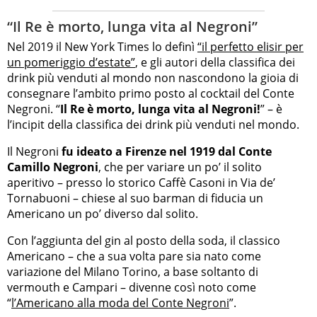
“Il Re è morto, lunga vita al Negroni”
Nel 2019 il New York Times lo definì
“il perfetto elisir per
un pomeriggio d’estate”
, e gli autori della classifica dei
drink più venduti al mondo non nascondono la gioia di
consegnare l’ambito primo posto al cocktail del Conte
Negroni. “
Il Re è morto, lunga vita al Negroni!
” – è
l’incipit della classifica dei drink più venduti nel mondo.
Il Negroni
fu ideato a Firenze nel 1919 dal Conte
Camillo Negroni
, che per variare un po’ il solito
aperitivo – presso lo storico Caffè Casoni in Via de’
Tornabuoni – chiese al suo barman di fiducia un
Americano un po’ diverso dal solito.
Con l’aggiunta del gin al posto della soda, il classico
Americano – che a sua volta pare sia nato come
variazione del Milano Torino, a base soltanto di
vermouth e Campari – divenne così noto come
“
l’Americano alla moda del Conte Negroni
”.