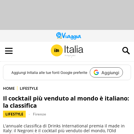
QUESTO
SITO
CONTRIBUISCE
ALL’AUDIENCE
DI
Aggiungi
Aggiungi
InItalia
alle tue fonti Google preferite
HOME
LIFESTYLE
Il cocktail più venduto al mondo è italiano:
la classifica
LIFESTYLE
Firenze
L'annuale classifica di Drinks International premia il made in
Italy: il Negroni è il cocktail più venduto del mondo, l’Old