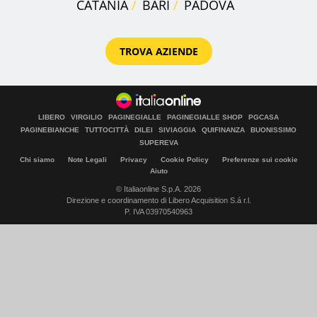
CATANIA
BARI
PADOVA
TROVA AZIENDE
LIBERO
VIRGILIO
PAGINEGIALLE
PAGINEGIALLE SHOP
PGCASA
PAGINEBIANCHE
TUTTOCITTÀ
DILEI
SIVIAGGIA
QUIFINANZA
BUONISSIMO
SUPEREVA
Chi siamo
Note Legali
Privacy
Cookie Policy
Preferenze sui cookie
Aiuto
© Italiaonline S.p.A. 2026
Direzione e coordinamento di Libero Acquisition S.á r.l.
P. IVA 03970540963