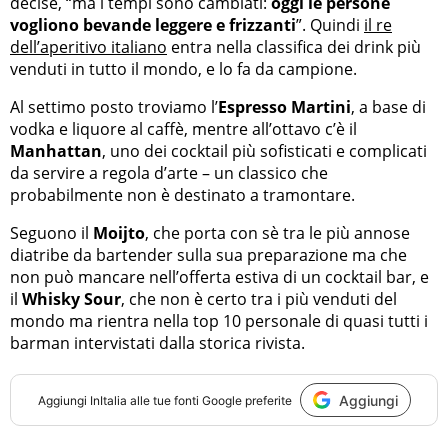
decise, “ma i tempi sono cambiati:
oggi le persone
vogliono bevande leggere e frizzanti
”. Quindi
il re
dell’aperitivo italiano
entra nella classifica dei drink più
venduti in tutto il mondo, e lo fa da campione.
Al settimo posto troviamo l’
Espresso Martini
, a base di
vodka e liquore al caffè, mentre all’ottavo c’è il
Manhattan
, uno dei cocktail più sofisticati e complicati
da servire a regola d’arte – un classico che
probabilmente non è destinato a tramontare.
Seguono il
Moijto
, che porta con sè tra le più annose
diatribe da bartender sulla sua preparazione ma che
non può mancare nell’offerta estiva di un cocktail bar, e
il
Whisky Sour
, che non è certo tra i più venduti del
mondo ma rientra nella top 10 personale di quasi tutti i
barman intervistati dalla storica rivista.
Aggiungi
Aggiungi
InItalia
alle tue fonti Google preferite