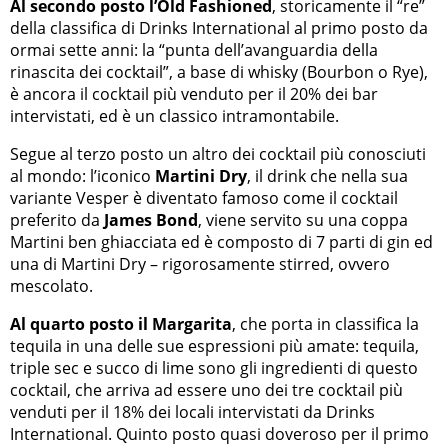
Al secondo posto l’Old Fashioned
, storicamente il “re”
della classifica di Drinks International al primo posto da
ormai sette anni: la “punta dell’avanguardia della
rinascita dei cocktail”, a base di whisky (Bourbon o Rye),
è ancora il cocktail più venduto per il 20% dei bar
intervistati, ed è un classico intramontabile.
Segue al terzo posto un altro dei cocktail più conosciuti
al mondo: l’iconico
Martini Dry
, il drink che nella sua
variante Vesper è diventato famoso come il cocktail
preferito da
James Bond
, viene servito su una coppa
Martini ben ghiacciata ed è composto di 7 parti di gin ed
una di Martini Dry – rigorosamente stirred, ovvero
mescolato.
Al quarto posto il Margarita
, che porta in classifica la
tequila in una delle sue espressioni più amate: tequila,
triple sec e succo di lime sono gli ingredienti di questo
cocktail, che arriva ad essere uno dei tre cocktail più
venduti per il 18% dei locali intervistati da Drinks
International. Quinto posto quasi doveroso per il primo