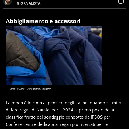
GIORNALISTA
Giornalista pubblicista. Da oltre dieci anni si occupa di
informazione sul web, scrivendo di sport, attualità,
cronaca, motori, spettacolo e videogame.
Abbigliamento e accessori
Fonte: iStock - Aleksandra Trusova
La moda è in cima ai pensieri degli italiani quando si tratta
di fare regali di Natale: per il 2024 al primo posto della
classifica frutto del sondaggio condotto da IPSOS per
Confesercenti e dedicata ai regali più ricercati per le