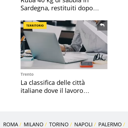
Sardegna, restituiti dopo
50 anni
TERRITORIO
Trento
La classifica delle città
italiane dove il lavoro
cresce di più
ROMA
MILANO
TORINO
NAPOLI
PALERMO