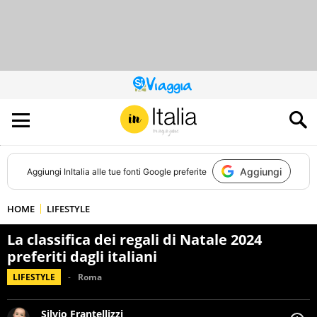
QUESTO
SITO
CONTRIBUISCE
ALL’AUDIENCE
DI
Aggiungi
Aggiungi
InItalia
alle tue fonti Google preferite
HOME
LIFESTYLE
La classifica dei regali di Natale 2024
preferiti dagli italiani
LIFESTYLE
Roma
Silvio Frantellizzi