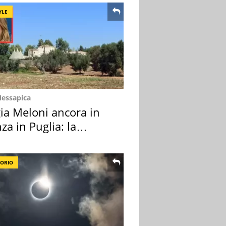
YLE
Messapica
ia Meloni ancora in
za in Puglia: la
ion scelta
TORIO