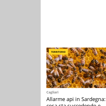
TERRITORIO
Cagliari
Allarme api in Sardegna:
cosa sta succedendo e