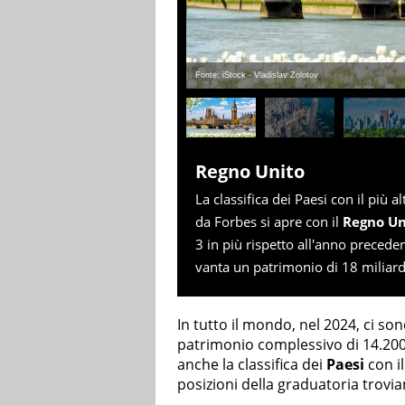
Fonte: iStock - Vladislav Zolotov
Regno Unito
La classifica dei Paesi con il più 
da Forbes si apre con il
Regno Un
3 in più rispetto all'anno preceden
vanta un patrimonio di 18 miliardi
In tutto il mondo, nel 2024, ci s
patrimonio complessivo di 14.200 m
anche la classifica dei
Paesi
con i
posizioni della graduatoria trovia