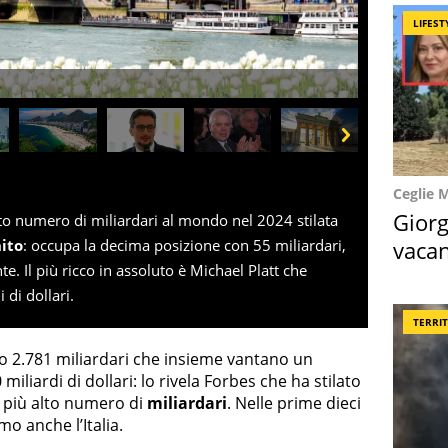
LIFEST
Next
Ceglie 
Giorg
alto numero di miliardari al mondo nel 2024 stilata
vacan
ito
: occupa la decima posizione con 55 miliardari,
te. Il più ricco in assoluto è Michael Platt che
locat
 di dollari.
TERRI
ono 2.781 miliardari che insieme vantano un
iliardi di dollari: lo rivela Forbes che ha stilato
l più alto numero di
miliardari
. Nelle prime dieci
mo anche l’Italia.