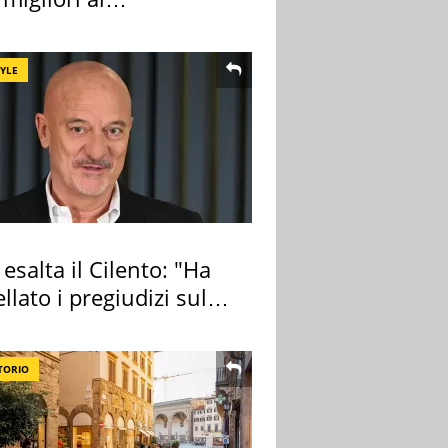
rmercato
TYLE
 esalta il Cilento: "Ha
llato i pregiudizi sul
TORIO