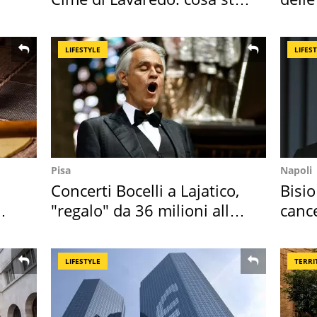
succedendo
supe
LIFESTYLE
LIFES
Pisa
Napoli
Concerti Bocelli a Lajatico,
Bisio
"regalo" da 36 milioni alla
cance
Toscana
Sud"
LIFESTYLE
TERRI