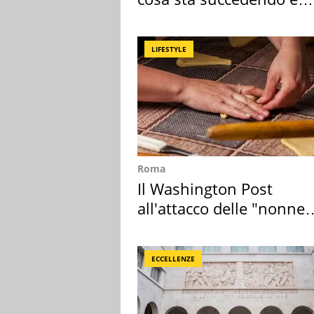
perché
LIFESTYLE
Roma
Il Washington Post
all'attacco delle "nonne
della pasta" a Roma
ECCELLENZE