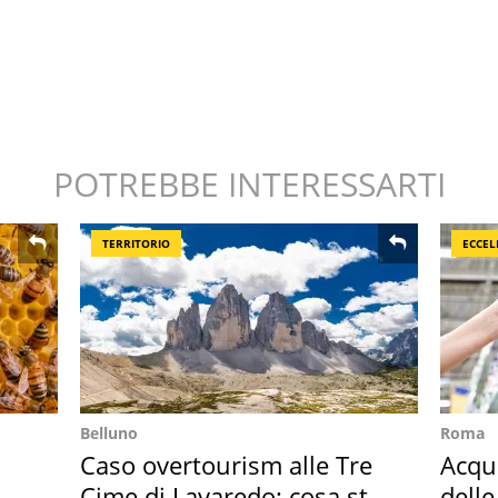
POTREBBE INTERESSARTI
TERRITORIO
ECCEL
Belluno
Roma
Caso overtourism alle Tre
Acqua
Cime di Lavaredo: cosa sta
delle