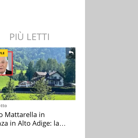
PIÙ LETTI
YLE
otto
o Mattarella in
za in Alto Adige: la
ion scelta