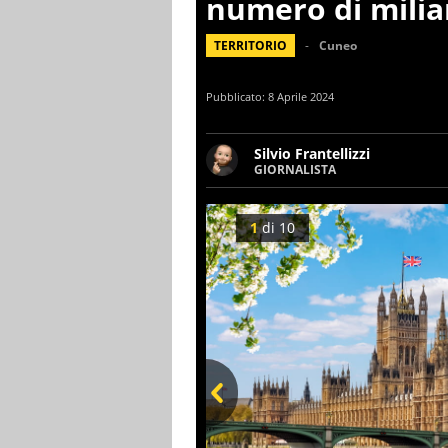
numero di milia
TERRITORIO
Cuneo
Pubblicato:
8 Aprile 2024
Silvio Frantellizzi
GIORNALISTA
Giornalista pubblicista. Da o
scrivendo di sport, attualità
1
di
10
Prev