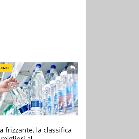
LENZE
 frizzante, la classifica
 migliori al