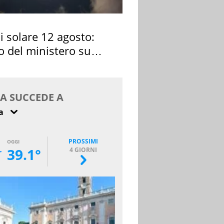
si solare 12 agosto:
o del ministero su
 osservarla