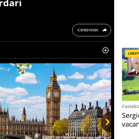
rdari
CONDIVIDI
LIFEST
ltre dieci anni si occupa di informazione sul web,
, cronaca, motori, spettacolo e videogame.
Castelr
Sergi
vacan
locat
Next