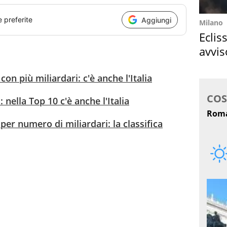
e preferite
Aggiungi
Milano
Eclis
avvis
come
 con più miliardari: c'è anche l'Italia
: nella Top 10 c'è anche l'Italia
 per numero di miliardari: la classifica