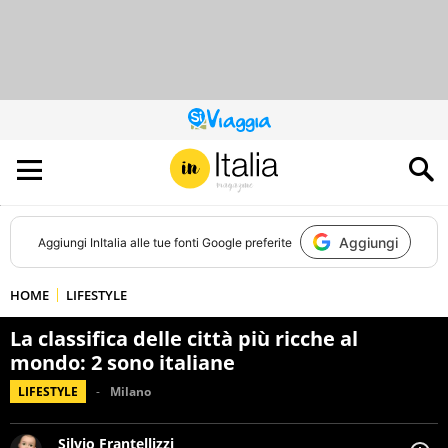
QUESTO
SITO
CONTRIBUISCE
ALL’AUDIENCE
DI
Aggiungi
Aggiungi
InItalia
alle tue fonti Google preferite
HOME
LIFESTYLE
La classifica delle città più ricche al
mondo: 2 sono italiane
LIFESTYLE
Milano
Silvio Frantellizzi