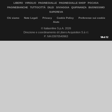
LIBERO
VIRGILIO
PAGINEGIALLE
PAGINEGIALLE SHOP
PGCASA
PAGINEBIANCHE
TUTTOCITTÀ
DILEI
SIVIAGGIA
QUIFINANZA
BUONISSIMO
SUPEREVA
Chi siamo
Note Legali
Privacy
Cookie Policy
Preferenze sui cookie
Aiuto
© Italiaonline S.p.A. 2026
Direzione e coordinamento di Libero Acquisition S.á r.l.
P. IVA 03970540963
10
11
12
1
2
3
4
5
6
7
8
9
di
di
di
di
di
di
di
di
di
di
di
di
12
12
12
12
12
12
12
12
12
12
12
12