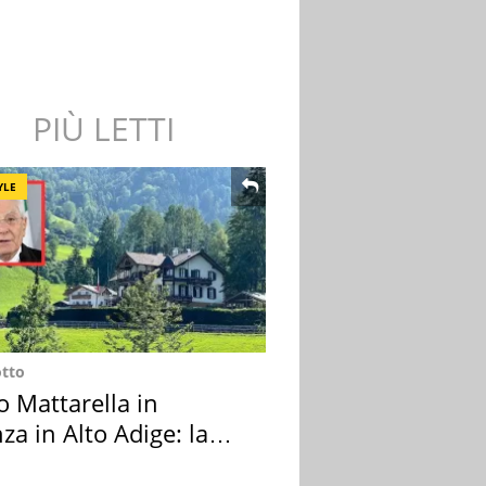
PIÙ LETTI
YLE
otto
o Mattarella in
za in Alto Adige: la
ion scelta