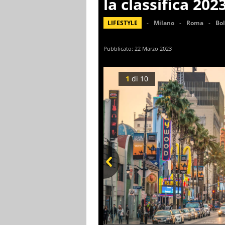
la classifica 202
LIFESTYLE
Milano
Roma
Bo
Pubblicato:
22 Marzo 2023
1
di
10
Prev