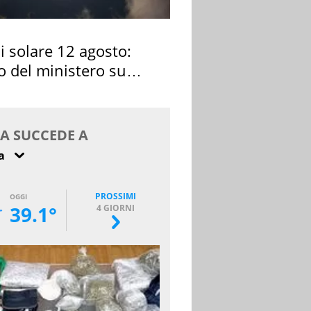
si solare 12 agosto:
o del ministero su
 osservarla