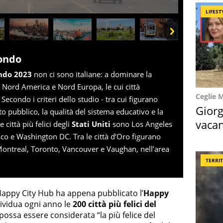
LIFEST
Next
mondo
ondo 2023
non ci sono italiane: a dominare la
o Nord America e Nord Europa, le cui città
Ceglie 
econdo i criteri dello studio - tra cui figurano
Giorg
rto pubblico, la qualità del sistema educativo e la
vacan
 città più felici degli
Stati Uniti
sono Los Angeles
locat
sco e Washington DC. Tra le città d’Oro figurano
Montreal, Toronto, Vancouver e Vaughan, nell’area
TERRI
d Happy City Hub ha appena pubblicato l’
Happy
dividua ogni anno le
200 città più felici del
 possa essere considerata “la più felice del