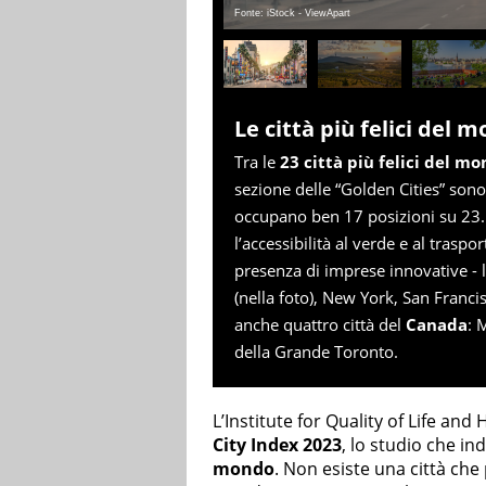
Fonte: iStock - ViewApart
Le città più felici del 
Tra le
23 città più felici del m
sezione delle “Golden Cities” son
occupano ben 17 posizioni su 23. S
l’accessibilità al verde e al traspo
presenza di imprese innovative - le
(nella foto), New York, San Franci
anche quattro città del
Canada
: 
della Grande Toronto.
L’Institute for Quality of Life an
City Index 2023
, lo studio che in
mondo
. Non esiste una città che