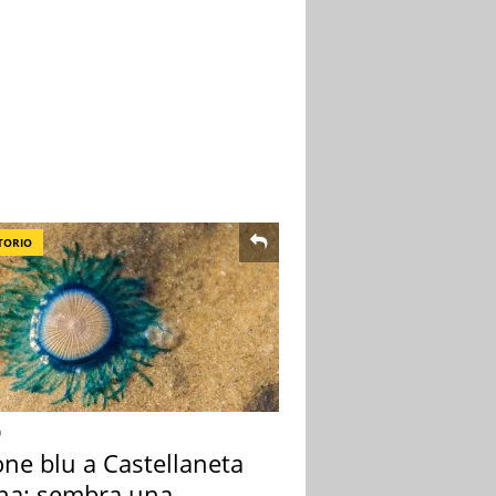
TORIO
o
one blu a Castellaneta
na: sembra una