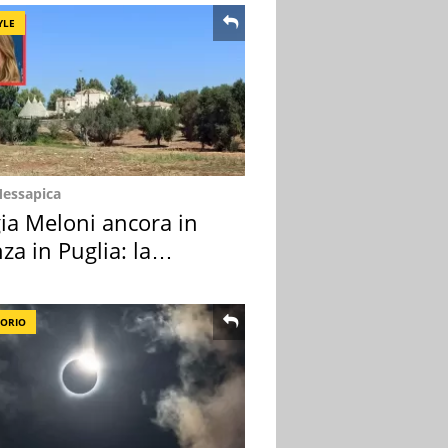
YLE
Messapica
ia Meloni ancora in
za in Puglia: la
ion scelta
TORIO