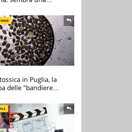
sa ma non lo è
TORIO
tossica in Puglia, la
a delle "bandiere
e"
TYLE