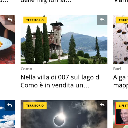
supermercato
medu
TERRITORIO
TERRI
Como
Bari
Nella villa di 007 sul lago di
Alga 
Como è in vendita un
mapp
appartamento
ross
TERRITORIO
LIFES