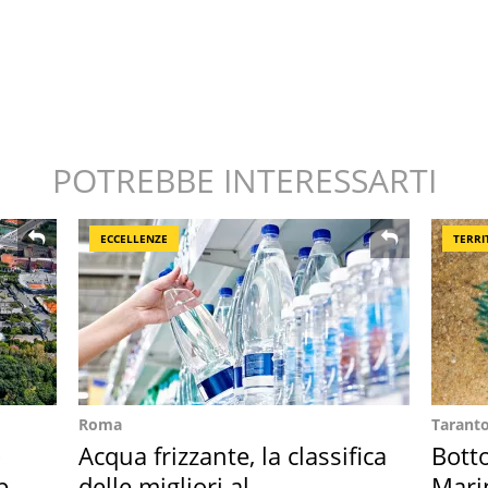
POTREBBE INTERESSARTI
ECCELLENZE
TERRI
Roma
Tarant
o
Acqua frizzante, la classifica
Bott
per
delle migliori al
Mari