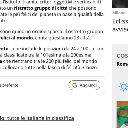
istituto: tramite criteri oggettivi e verificabili i
uato un
ristretto gruppo di città
che possono
Milano
 le più felici del pianeta in base a qualità della
Eclis
ti.
avvis
a sono quindi in ordine sparso: il ristretto gruppo
come
 felici al mondo
, conta quest’anno 23 città.
ento
– che include le posizioni da 24 a 100 – e con
ttà classificate tra la 101esima e la 200esima
e
che rientrano tra le 200 più felici del mondo
collocano tutte nella fascia di felicità Bronzo.
e preferite
Aggiungi
o: tutte le italiane in classifica