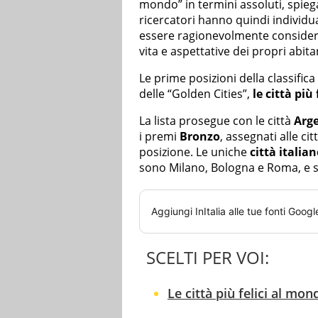
mondo” in termini assoluti, spiega l’
ricercatori hanno quindi individ
essere ragionevolmente considerate
vita e aspettative dei propri abitan
Le prime posizioni della classific
delle “Golden Cities”,
le città più
La lista prosegue con le città
Arg
i premi
Bronzo
, assegnati alle ci
posizione. Le uniche
città italian
sono Milano, Bologna e Roma, e si 
Aggiungi
InItalia
alle tue fonti Googl
SCELTI PER VOI:
Le città più felici al mond