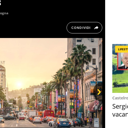
3
logna
CONDIVIDI
LIFEST
Castelr
Next
Sergi
vacan
locat