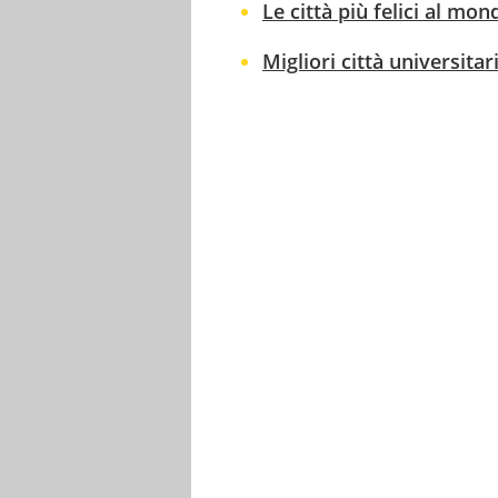
Le città più felici al mond
Migliori città universitar