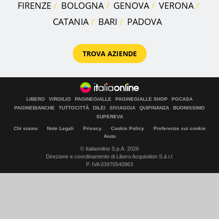
FIRENZE
BOLOGNA
GENOVA
VERONA
CATANIA
BARI
PADOVA
TROVA AZIENDE
LIBERO
VIRGILIO
PAGINEGIALLE
PAGINEGIALLE SHOP
PGCASA
PAGINEBIANCHE
TUTTOCITTÀ
DILEI
SIVIAGGIA
QUIFINANZA
BUONISSIMO
SUPEREVA
Chi siamo
Note Legali
Privacy
Cookie Policy
Preferenze sui cookie
Aiuto
© Italiaonline S.p.A. 2026
Direzione e coordinamento di Libero Acquisition S.á r.l.
P. IVA 03970540963