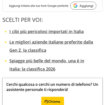
Aggiungi
Aggiungi
InItalia
alle tue fonti Google preferite
SCELTI PER VOI:
I cibi più pericolosi importati in Italia
Le migliori aziende italiane preferite dalla
Gen Z, la classifica
Spiagge più belle del mondo, una è in
Italia: la classifica 2026
Cerchi qualcosa o cerchi un numero di telefono? Un
assistente personale ti risponderà!
Chiama