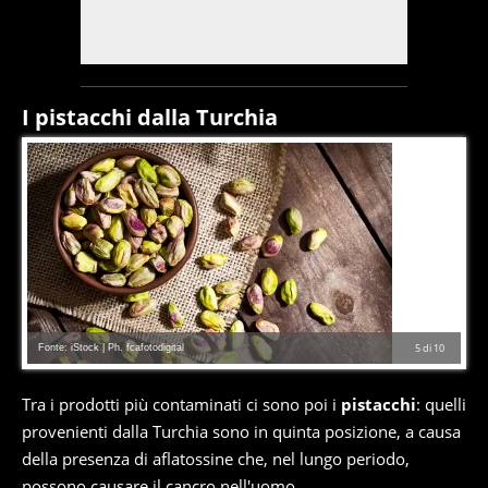
I pistacchi dalla Turchia
Fonte: iStock | Ph. fcafotodigital
5
di
10
Tra i prodotti più contaminati ci sono poi i
pistacchi
: quelli
provenienti dalla Turchia sono in quinta posizione, a causa
della presenza di aflatossine che, nel lungo periodo,
possono causare il cancro nell'uomo.