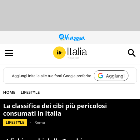
QUESTO
SITO
CONTRIBUISCE
ALL’AUDIENCE
DI
Aggiungi
Aggiungi
InItalia
alle tue fonti Google preferite
HOME
LIFESTYLE
La classifica dei cibi più pericolosi
consumati in Italia
LIFESTYLE
Roma