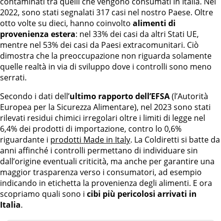
contaminati tra quelli che vengono consumati in Italia. Nel
2022, sono stati segnalati 317 casi nel nostro Paese. Oltre
otto volte su dieci, hanno coinvolto
alimenti di
provenienza estera
: nel 33% dei casi da altri Stati UE,
mentre nel 53% dei casi da Paesi extracomunitari. Ciò
dimostra che la preoccupazione non riguarda solamente
quelle realtà in via di sviluppo dove i controlli sono meno
serrati.
Secondo i dati dell’
ultimo rapporto dell’EFSA
(l’Autorità
Europea per la Sicurezza Alimentare), nel 2023 sono stati
rilevati residui chimici irregolari oltre i limiti di legge nel
6,4% dei prodotti di importazione, contro lo 0,6%
riguardante i
prodotti Made in Italy
. La Coldiretti si batte da
anni affinché i controlli permettano di individuare sin
dall’origine eventuali criticità, ma anche per garantire una
maggior trasparenza verso i consumatori, ad esempio
indicando in etichetta la provenienza degli alimenti. E ora
scopriamo quali sono i
cibi più pericolosi arrivati in
Italia
.