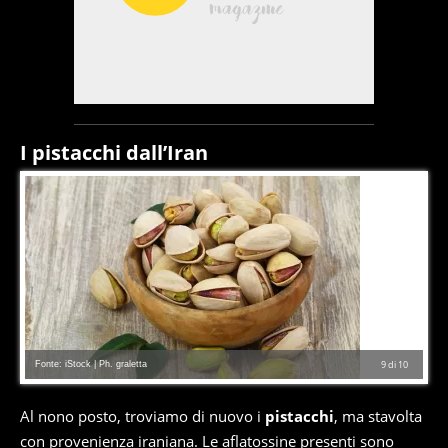
I pistacchi dall’Iran
Fonte: iStock | Ph. graletta
9
di
10
Al nono posto, troviamo di nuovo i
pistacchi
, ma stavolta
con provenienza iraniana. Le aflatossine presenti sono