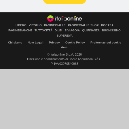
LIBERO
VIRGILIO
PAGINEGIALLE
PAGINEGIALLE SHOP
PGCASA
PAGINEBIANCHE
TUTTOCITTÀ
DILEI
SIVIAGGIA
QUIFINANZA
BUONISSIMO
SUPEREVA
Chi siamo
Note Legali
Privacy
Cookie Policy
Preferenze sui cookie
Aiuto
© Italiaonline S.p.A. 2026
Direzione e coordinamento di Libero Acquisition S.á r.l.
P. IVA 03970540963