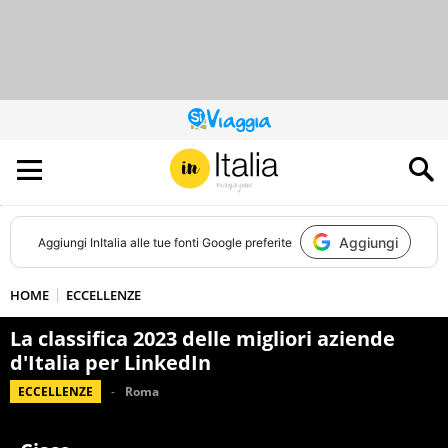
QUESTO
SITO
CONTRIBUISCE
ALL’AUDIENCE
DI
Aggiungi
Aggiungi
InItalia
alle tue fonti Google preferite
HOME
ECCELLENZE
La classifica 2023 delle migliori aziende
d'Italia per LinkedIn
ECCELLENZE
Roma