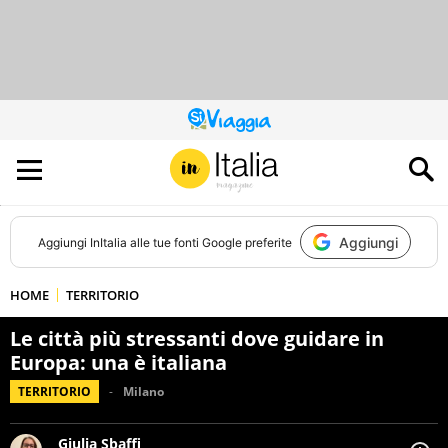
QUESTO
SITO
CONTRIBUISCE
ALL’AUDIENCE
DI
Aggiungi
Aggiungi
InItalia
alle tue fonti Google preferite
HOME
TERRITORIO
Le città più stressanti dove guidare in
Europa: una è italiana
TERRITORIO
Milano
Giulia Sbaffi