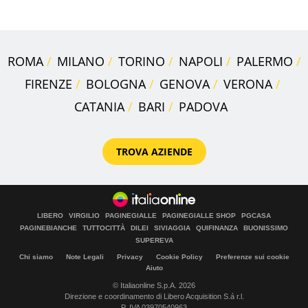
ROMA
MILANO
TORINO
NAPOLI
PALERMO
FIRENZE
BOLOGNA
GENOVA
VERONA
CATANIA
BARI
PADOVA
TROVA AZIENDE
LIBERO
VIRGILIO
PAGINEGIALLE
PAGINEGIALLE SHOP
PGCASA
PAGINEBIANCHE
TUTTOCITTÀ
DILEI
SIVIAGGIA
QUIFINANZA
BUONISSIMO
SUPEREVA
Chi siamo
Note Legali
Privacy
Cookie Policy
Preferenze sui cookie
Aiuto
© Italiaonline S.p.A. 2026
Direzione e coordinamento di Libero Acquisition S.á r.l.
P. IVA 03970540963