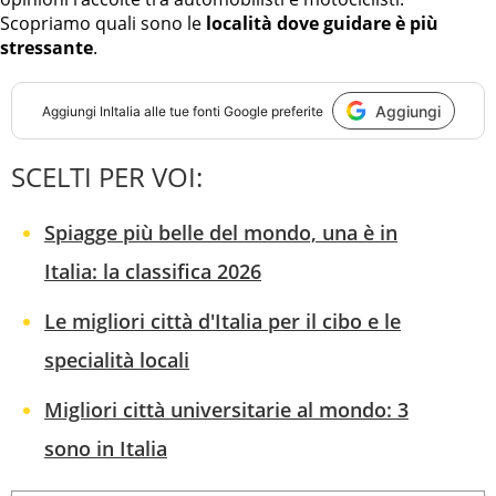
Scopriamo quali sono le
località dove guidare è più
stressante
.
Aggiungi
Aggiungi
InItalia
alle tue fonti Google preferite
SCELTI PER VOI:
Spiagge più belle del mondo, una è in
Italia: la classifica 2026
Le migliori città d'Italia per il cibo e le
specialità locali
Migliori città universitarie al mondo: 3
sono in Italia