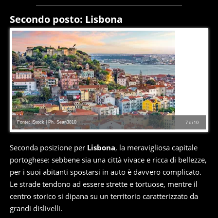
Secondo posto: Lisbona
Fonte: iStock | Ph. Sean3810
7
di
10
Seconda posizione per
Lisbona
, la meravigliosa capitale
portoghese: sebbene sia una città vivace e ricca di bellezze,
per i suoi abitanti spostarsi in auto è davvero complicato.
Le strade tendono ad essere strette e tortuose, mentre il
centro storico si dipana su un territorio caratterizzato da
grandi dislivelli.