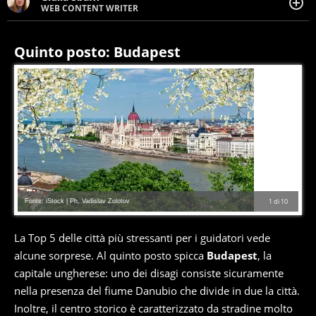
WEB CONTENT WRITER
Web content writer appassionata di belle storie e di
viaggi, scrive da quando ne ha memoria. Curiosa per
natura, le piace tenersi informata su ciò che accade
Quinto posto: Budapest
intorno a lei.
Fonte: iStock | Ph. Vadislav Zolotov
1
di
10
La Top 5 delle città più stressanti per i guidatori vede
alcune sorprese. Al quinto posto spicca
Budapest
, la
capitale ungherese: uno dei disagi consiste sicuramente
nella presenza del fiume Danubio che divide in due la città.
Inoltre, il centro storico è caratterizzato da stradine molto