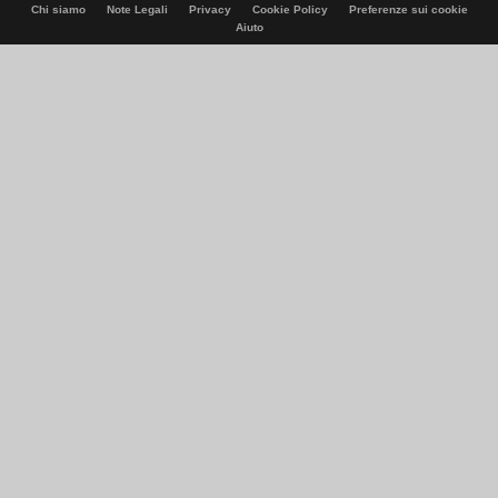
Chi siamo
Note Legali
Privacy
Cookie Policy
Preferenze sui cookie
Aiuto
© Italiaonline S.p.A. 2026
Direzione e coordinamento di Libero Acquisition S.á r.l.
P. IVA 03970540963