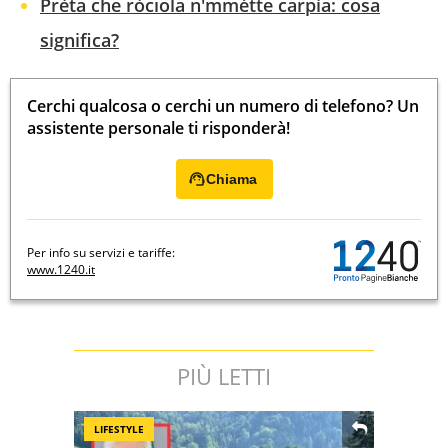
Prèta che ròciola n'mmétte carpìa: cosa
significa?
Cerchi qualcosa o cerchi un numero di telefono? Un
assistente personale ti risponderà!
Chiama
Per info su servizi e tariffe:
www.1240.it
PIÙ LETTI
LIFESTYLE