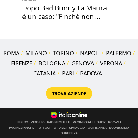
Dopo Bad Bunny La Maura
è un caso: "Finché non
scappa il morto"
ROMA
MILANO
TORINO
NAPOLI
PALERMO
FIRENZE
BOLOGNA
GENOVA
VERONA
CATANIA
BARI
PADOVA
TROVA AZIENDE
LIBERO
VIRGILIO
PAGINEGIALLE
PAGINEGIALLE SHOP
PGCASA
PAGINEBIANCHE
TUTTOCITTÀ
DILEI
SIVIAGGIA
QUIFINANZA
BUONISSIMO
SUPEREVA