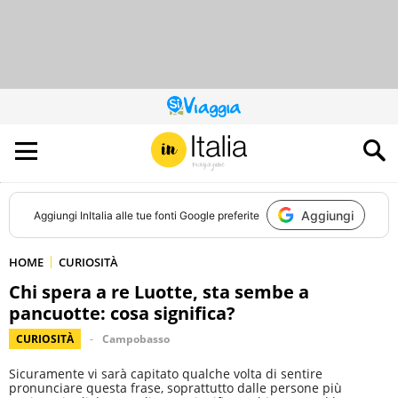
QUESTO
SITO
CONTRIBUISCE
ALL’AUDIENCE
DI
Aggiungi
Aggiungi
InItalia
alle tue fonti Google preferite
HOME
CURIOSITÀ
Chi spera a re Luotte, sta sembe a
pancuotte: cosa significa?
CURIOSITÀ
Campobasso
Sicuramente vi sarà capitato qualche volta di sentire
pronunciare questa frase, soprattutto dalle persone più