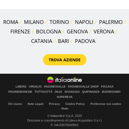
ROMA
MILANO
TORINO
NAPOLI
PALERMO
FIRENZE
BOLOGNA
GENOVA
VERONA
CATANIA
BARI
PADOVA
TROVA AZIENDE
LIBERO
VIRGILIO
PAGINEGIALLE
PAGINEGIALLE SHOP
PGCASA
PAGINEBIANCHE
TUTTOCITTÀ
DILEI
SIVIAGGIA
QUIFINANZA
BUONISSIMO
SUPEREVA
Chi siamo
Note Legali
Privacy
Cookie Policy
Preferenze sui cookie
Aiuto
© Italiaonline S.p.A. 2026
Direzione e coordinamento di Libero Acquisition S.á r.l.
P. IVA 03970540963