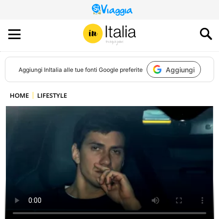
QUESTO
SITO
CONTRIBUISCE
ALL’AUDIENCE
DI
Aggiungi
Aggiungi
InItalia
alle tue fonti Google preferite
HOME
LIFESTYLE