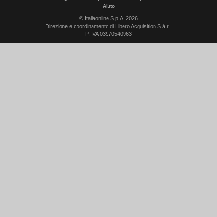
Aiuto
© Italiaonline S.p.A. 2026
Direzione e coordinamento di Libero Acquisition S.á r.l.
P. IVA 03970540963