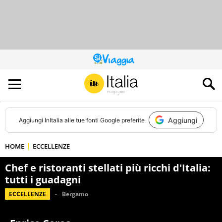
QUESTO
SITO
CONTRIBUISCE
ALL’AUDIENCE
DI
Aggiungi
Aggiungi
InItalia
alle tue fonti Google preferite
HOME
ECCELLENZE
Chef e ristoranti stellati più ricchi d'Italia:
tutti i guadagni
ECCELLENZE
Bergamo