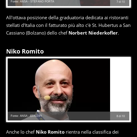
Fonte: ANSA - STEFANO PORTA
7
di
10
All'ottava posizione della graduatoria dedicata ai ristoranti
stellati d'Italia con il fatturato più alto c'è St. Hubertus a San
Cassiano (Bolzano) dello chef
Norbert Niederkofler
.
Niko Romito
Fonte: ANSA - EPA/ZIPI
8
di
10
Anche lo chef
Niko Romito
rientra nella classifica dei