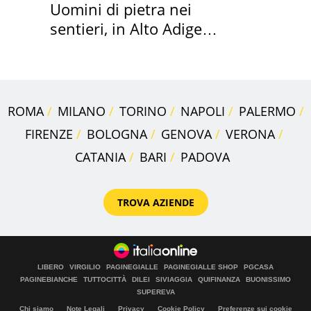
Uomini di pietra nei
sentieri, in Alto Adige
scatta l'allarme
ROMA
MILANO
TORINO
NAPOLI
PALERMO
FIRENZE
BOLOGNA
GENOVA
VERONA
CATANIA
BARI
PADOVA
TROVA AZIENDE
LIBERO
VIRGILIO
PAGINEGIALLE
PAGINEGIALLE SHOP
PGCASA
PAGINEBIANCHE
TUTTOCITTÀ
DILEI
SIVIAGGIA
QUIFINANZA
BUONISSIMO
SUPEREVA
Chi siamo
Note Legali
Privacy
Cookie Policy
Preferenze sui cookie