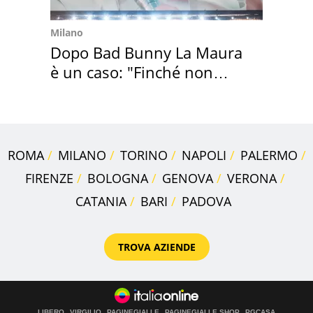
Milano
Dopo Bad Bunny La Maura
è un caso: "Finché non
scappa il morto"
ROMA
MILANO
TORINO
NAPOLI
PALERMO
FIRENZE
BOLOGNA
GENOVA
VERONA
CATANIA
BARI
PADOVA
TROVA AZIENDE
LIBERO
VIRGILIO
PAGINEGIALLE
PAGINEGIALLE SHOP
PGCASA