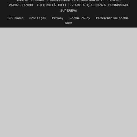
PAGINEBIANCHE
TUTTOCITTÀ
DILEI
SIVIAGGIA
QUIFINANZA
BUONISSIMO
SUPEREVA
Chi siamo
Note Legali
Privacy
Cookie Policy
Preferenze sui cookie
Aiuto
© Italiaonline S.p.A. 2026
Direzione e coordinamento di Libero Acquisition S.á r.l.
P. IVA 03970540963