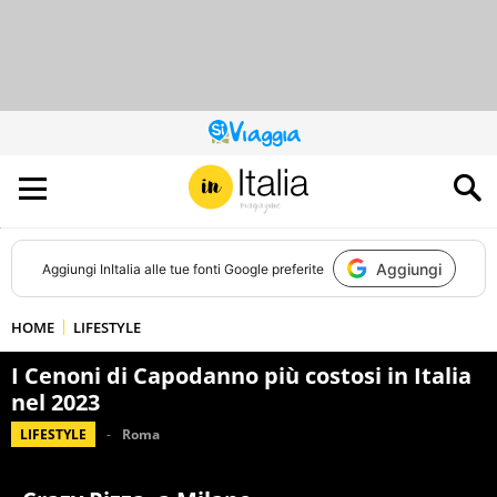
QUESTO
SITO
CONTRIBUISCE
ALL’AUDIENCE
DI
Aggiungi
Aggiungi
InItalia
alle tue fonti Google preferite
HOME
LIFESTYLE
I Cenoni di Capodanno più costosi in Italia
nel 2023
LIFESTYLE
Roma