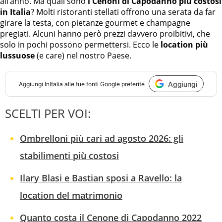
all’anno. Ma quali sono
i Cenoni di Capodanno più costosi
in Italia
? Molti ristoranti stellati offrono una serata da far
girare la testa, con pietanze gourmet e champagne
pregiati. Alcuni hanno però prezzi davvero proibitivi, che
solo in pochi possono permettersi. Ecco le
location più
lussuose
(e care) nel nostro Paese.
Aggiungi
Aggiungi
InItalia
alle tue fonti Google preferite
SCELTI PER VOI:
Ombrelloni più cari ad agosto 2026: gli
stabilimenti più costosi
Ilary Blasi e Bastian sposi a Ravello: la
location del matrimonio
Quanto costa il Cenone di Capodanno 2022