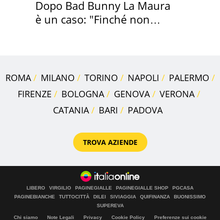
Dopo Bad Bunny La Maura
è un caso: "Finché non
scappa il morto"
ROMA
MILANO
TORINO
NAPOLI
PALERMO
FIRENZE
BOLOGNA
GENOVA
VERONA
CATANIA
BARI
PADOVA
TROVA AZIENDE
LIBERO
VIRGILIO
PAGINEGIALLE
PAGINEGIALLE SHOP
PGCASA
PAGINEBIANCHE
TUTTOCITTÀ
DILEI
SIVIAGGIA
QUIFINANZA
BUONISSIMO
SUPEREVA
Chi siamo
Note Legali
Privacy
Cookie Policy
Preferenze sui cookie